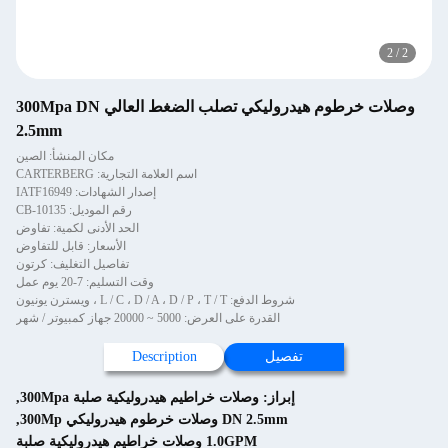
2
/
2
وصلات خرطوم هيدروليكي تصلب الضغط العالي 300Mpa DN
2.5mm
مكان المنشأ: الصين
اسم العلامة التجارية: CARTERBERG
إصدار الشهادات: IATF16949
رقم الموديل: CB-10135
الحد الأدنى لكمية: تفاوض
الأسعار: قابل للتفاوض
تفاصيل التغليف: كرتون
وقت التسليم: 7-20 يوم عمل
شروط الدفع: L / C ، D / A ، D / P ، T / T ، ويسترن يونيون
القدرة على العرض: 5000 ~ 20000 جهاز كمبيوتر / شهر
تفصيل
Description
إبراز:
وصلات خراطيم هيدروليكية صلبة 300Mpa
,
DN 2.5mm وصلات خرطوم هيدروليكي 300Mp
,
1.0GPM وصلات خراطيم هيدروليكية صلبة