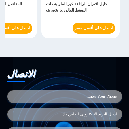
دليل اقتران الرافعة غير الملولبة ذات
المفاصل السري
الضغط العالي cb sp3s tc
احصل على أفضل سعر
احصل على أفضل 
الاتصال