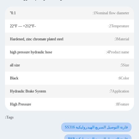
0.1''
1Nominal flow diameter:
-22°F — +212°F
2Temperature:
Hardened, zinc chromate plated steel
3Material:
high pressure hydraulic hose
4Product name:
all size
5Size:
Black
6Color:
Hydraulic Brake System
7Application:
High Pressure
8Feature:
Tags:
قارنة التوصيل السريع الهيدروليكية SS316