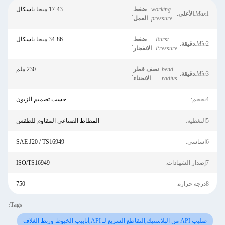
working
ضغط
17-43 ميجا باسكال
1
Max.
الأعلى.
:
pressure
العمل
Burst
ضغط
34-86 ميجا باسكال
2
Min.
دقيقة.
:
Pressure
الانفجار
bend
نصف قطر
230 ملم
3
Min.
دقيقة.
:
radius
الانحناء
4بحجم:
حسب تصميم الزبون
5التغطية:
المطاط الصناعي المقاوم للطقس
6اساسي:
SAE J20 / TS16949
7إصدار الشهادات:
ISO/TS16949
8درجة حرارة:
750
Tags:
صليب API من البلاستيك,التقاطع السريع لـ API,أنابيب الخيوط وربط الغلاف