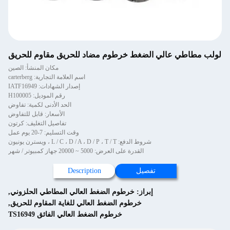
لولب مطاطي عالي الضغط خرطوم مضاد للحريق مقاوم للحريق
مكان المنشأ: الصين
اسم العلامة التجارية: carterberg
إصدار الشهادات: IATF16949
رقم الموديل: H100005
الحد الأدنى لكمية: تفاوض
الأسعار: قابل للتفاوض
تفاصيل التغليف: كرتون
وقت التسليم: 7-20 يوم عمل
شروط الدفع: L / C ، D / A ، D / P ، T / T ، ويسترن يونيون
القدرة على العرض: 5000 ~ 20000 جهاز كمبيوتر / شهر
تفصيل
Description
إبراز:
خرطوم الضغط العالي المطاطي الحلزوني
,
خرطوم الضغط العالي للغاية المقاوم للحريق
,
خرطوم الضغط العالي الفائق TS16949