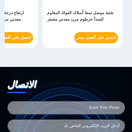
شفة موصل نمط أسلاك الفولاذ المقاوم
ارتفاع درجة ا
للصدأ خرطوم مرن معدني مضفر
معدني مرن شهادة 949
احصل على أفضل سعر
احصل على أفضل 
الاتصال