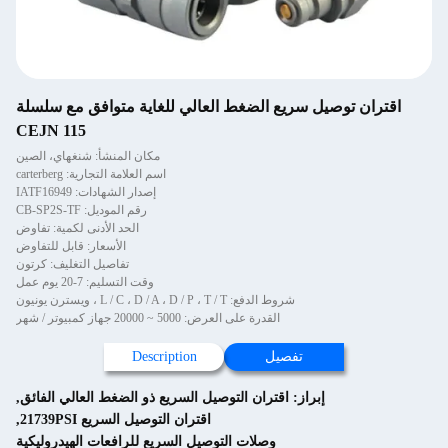
اقتران توصيل سريع الضغط العالي للغاية متوافق مع سلسلة
CEJN 115
مكان المنشأ: شنغهاي، الصين
اسم العلامة التجارية: carterberg
إصدار الشهادات: IATF16949
رقم الموديل: CB-SP2S-TF
الحد الأدنى لكمية: تفاوض
الأسعار: قابل للتفاوض
تفاصيل التغليف: كرتون
وقت التسليم: 7-20 يوم عمل
شروط الدفع: L / C ، D / A ، D / P ، T / T ، ويسترن يونيون
القدرة على العرض: 5000 ~ 20000 جهاز كمبيوتر / شهر
تفصيل
Description
إبراز:
اقتران التوصيل السريع ذو الضغط العالي الفائق
,
اقتران التوصيل السريع 21739PSI
,
وصلات التوصيل السريع للرافعات الهيدروليكية