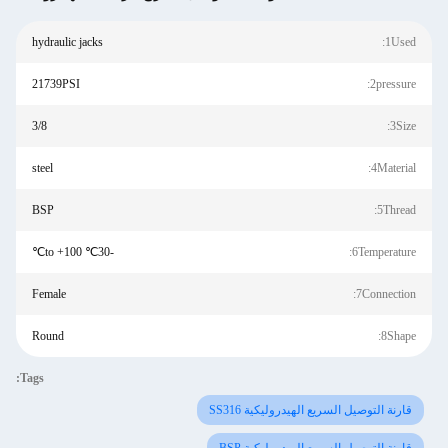
hydraulic jacks
1Used:
21739PSI
2pressure:
3/8
3Size:
steel
4Material:
BSP
5Thread:
-30℃ to +100℃
6Temperature:
Female
7Connection:
Round
8Shape:
Tags:
قارنة التوصيل السريع الهيدروليكية SS316