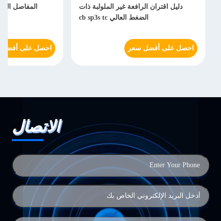
دليل اقتران الرافعة غير الملولبة ذات
المفاصل السري
الضغط العالي cb sp3s tc
احصل على أفضل سعر
احصل على أفضل 
الاتصال