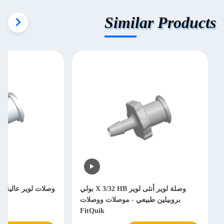
Similar Products
وصلة لوير أنثى لوير X 3/32 HB بولي
وصلات لوير عالية ال
بروبيلين طبيعي - موصلات ووصلات
الت
FitQuik