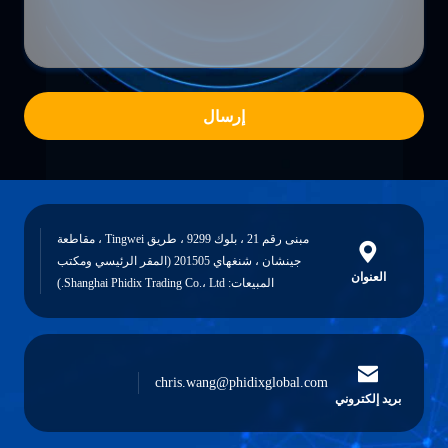
إرسال
مبنى رقم 21 ، بلوك 9299 ، طريق Tingwei ، مقاطعة
جينشان ، شنغهاي 201505 (المقر الرئيسي ومكتب
العنوان
المبيعات: Shanghai Phidix Trading Co.، Ltd.)
chris.wang@phidixglobal.com
بريد إلكتروني