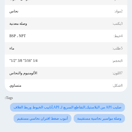
2مواد:
نحاس
3يكتب:
وصلة معدنية
4خيط:
BSP ، NPT
5طلب:
ماء
6بحجم:
1/4 "5/16" 3/8 "1/2"
7اللون:
الألومنيوم والنحاس
8شكل:
متساوي
Tags:
صليب API من البلاستيك,التقاطع السريع لـ API,أنابيب الخيوط وربط الغلاف
وصلة مواسير نحاسية مستقيمة
أنبوب ضغط اقتران نحاسي مستقيم