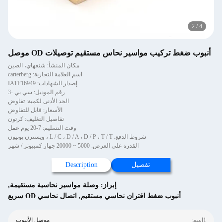
2
/
4
أنبوب ضغط تركيب مواسير نحاس مستقيم توصيلات OD موصل
مكان المنشأ: شنغهاي، الصين
اسم العلامة التجارية: carterberg
إصدار الشهادات: IATF16949
رقم الموديل: سي بي -3
الحد الأدنى لكمية: تفاوض
الأسعار: قابل للتفاوض
تفاصيل التغليف: كرتون
وقت التسليم: 7-20 يوم عمل
شروط الدفع: L / C ، D / A ، D / P ، T / T ، ويسترن يونيون
القدرة على العرض: 5000 ~ 20000 جهاز كمبيوتر / شهر
تفصيل
Description
إبراز:
وصلة مواسير نحاسية مستقيمة
,
أنبوب ضغط اقتران نحاسي مستقيم
,
اتصال نحاسي OD سريع
1اسم:
موصل الأنبوب