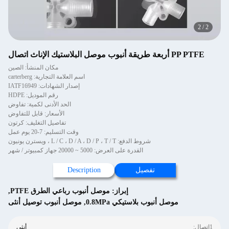
2
/
2
PP PTFE أربعة طريقة أنبوب موصل البلاستيك الإناث اتصال
مكان المنشأ: الصين
اسم العلامة التجارية: carterberg
إصدار الشهادات: IATF16949
رقم الموديل: HDPE
الحد الأدنى لكمية: تفاوض
الأسعار: قابل للتفاوض
تفاصيل التغليف: كرتون
وقت التسليم: 7-20 يوم عمل
شروط الدفع: L / C ، D / A ، D / P ، T / T ، ويسترن يونيون
القدرة على العرض: 5000 ~ 20000 جهاز كمبيوتر / شهر
تفصيل
Description
إبراز:
موصل أنبوب رباعي الطرق PTFE
,
موصل أنبوب بلاستيكي 0.8MPa
,
موصل أنبوب توصيل أنثى
1اتصال:
أنثى