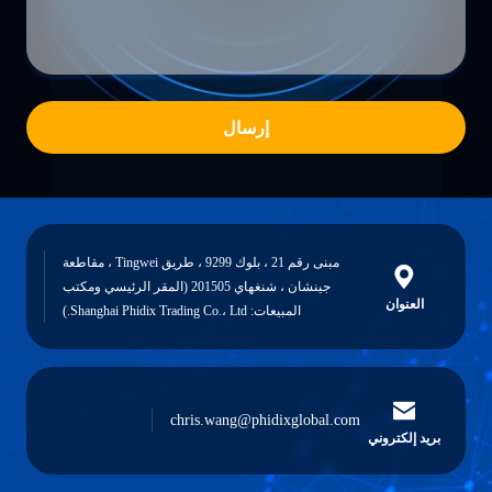
إرسال
مبنى رقم 21 ، بلوك 9299 ، طريق Tingwei ، مقاطعة
جينشان ، شنغهاي 201505 (المقر الرئيسي ومكتب
العنوان
المبيعات: Shanghai Phidix Trading Co.، Ltd.)
chris.wang@phidixglobal.com
بريد إلكتروني