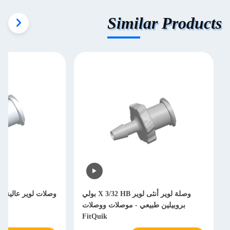
Similar Products
وصلة لوير أنثى لوير X 3/32 HB بولي
وصلات لوير عالية ال
بروبيلين طبيعي - موصلات ووصلات
الت
FitQuik