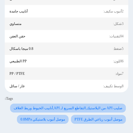
2أنبوب مكيف:
أنابيب جامدة
3شكل:
متساوي
4التقنيات:
حقن العفن
5ضغط:
0.8 ميجا باسكال
6اللون:
PP الطبيعي
7مواد:
PP / PTFE
8وسط تكييف:
غاز / سائل
Tags:
صليب API من البلاستيك,التقاطع السريع لـ API,أنابيب الخيوط وربط الغلاف
موصل أنبوب رباعي الطرق PTFE
موصل أنبوب بلاستيكي 0.8MPa