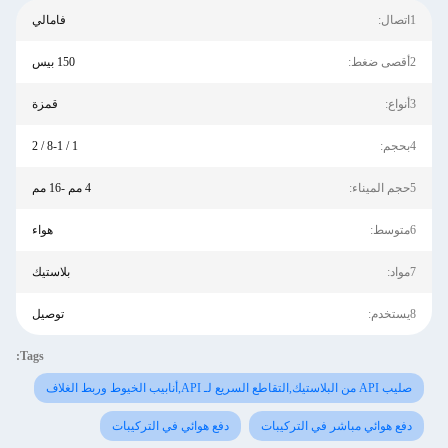
1اتصال:
فامالي
2أقصى ضغط:
150 بيس
3أنواع:
قمزة
4بحجم:
1 / 8-1 / 2
5حجم الميناء:
4 مم -16 مم
6متوسط:
هواء
7مواد:
بلاستيك
8يستخدم:
توصيل
Tags:
صليب API من البلاستيك,التقاطع السريع لـ API,أنابيب الخيوط وربط الغلاف
دفع هوائي مباشر في التركيبات
دفع هوائي في التركيبات