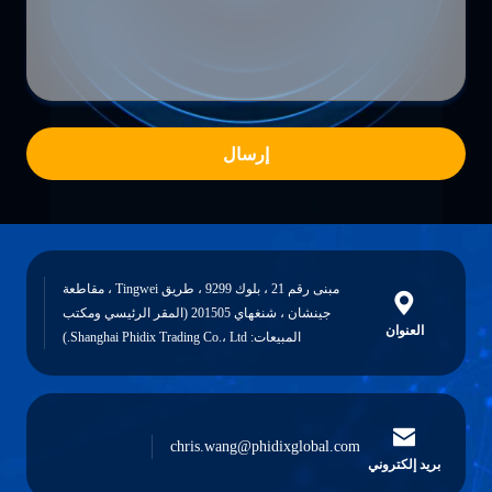
إرسال
مبنى رقم 21 ، بلوك 9299 ، طريق Tingwei ، مقاطعة
جينشان ، شنغهاي 201505 (المقر الرئيسي ومكتب
العنوان
المبيعات: Shanghai Phidix Trading Co.، Ltd.)
chris.wang@phidixglobal.com
بريد إلكتروني