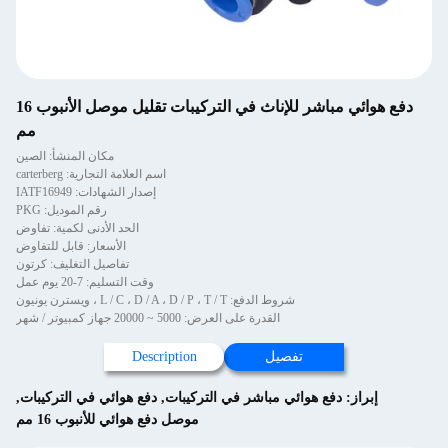
دفع هوائي مباشر للإناث في التركيبات تقليل موصل الأنبوب 16
مم
مكان المنشأ: الصين
اسم العلامة التجارية: carterberg
إصدار الشهادات: IATF16949
رقم الموديل: PKG
الحد الأدنى لكمية: تفاوض
الأسعار: قابل للتفاوض
تفاصيل التغليف: كرتون
وقت التسليم: 7-20 يوم عمل
شروط الدفع: L / C ، D / A ، D / P ، T / T ، ويسترن يونيون
القدرة على العرض: 5000 ~ 20000 جهاز كمبيوتر / شهر
تفصيل
Description
إبراز:
دفع هوائي مباشر في التركيبات
,
دفع هوائي في التركيبات
,
موصل دفع هوائي للأنبوب 16 مم