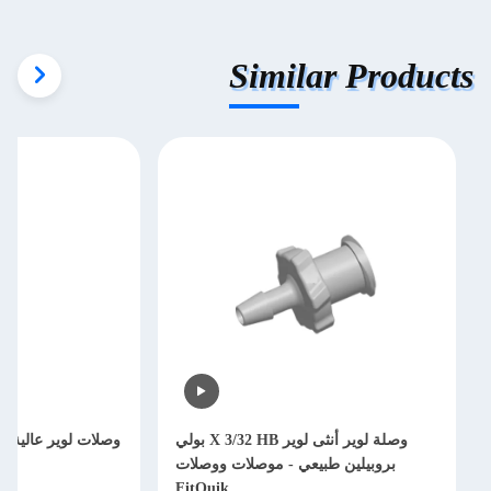
Similar Products
وصلة لوير أنثى لوير X 3/32 HB بولي
وصلات لوير عالية ال
بروبيلين طبيعي - موصلات ووصلات
الت
FitQuik