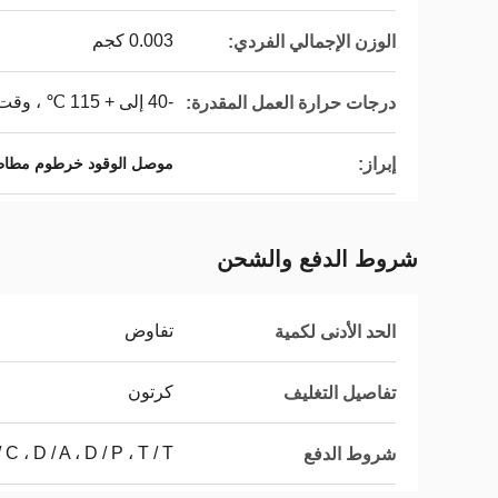
0.003 كجم
الوزن الإجمالي الفردي:
-40 إلى + 115 ℃ ، وقت قصير: 150
درجات حرارة العمل المقدرة:
إبراز:
موصل الوقود خرطوم مطاطي 5 
شروط الدفع والشحن
تفاوض
الحد الأدنى لكمية
كرتون
تفاصيل التغليف
L / C ، D / A ، D / P ، T / T ، ويسترن يون
شروط الدفع