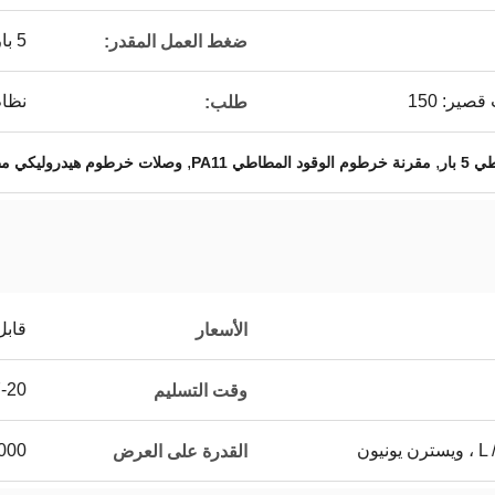
5 بار ، 10 بار كحد أقصى
ضغط العمل المقدر:
نظام
طلب:
,
,
بار
مقرنة خرطوم الوقود المطاطي PA11
وصلات خرطوم هيدروليكي م
قابل
الأسعار
7-20 يوم 
وقت التسليم
يون
5000 ~ 20000 جهاز كمب
القدرة على العرض