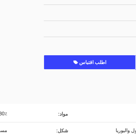
اطلب اقتباس
+ GF30٪
مواد:
ول واليوريا
مستقيم ، كو
شكل: