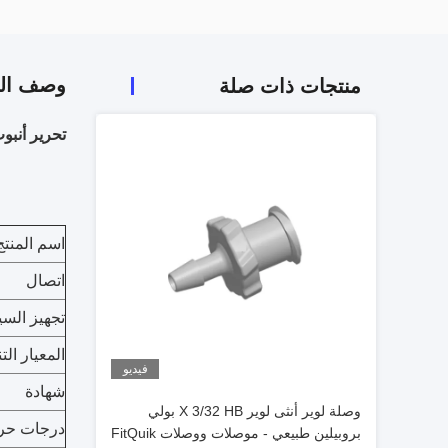
وصف الم
منتجات ذات صلة
تحرير أنب
اسم المنتج
اتصال
تجهيز السي
المعيار الت
فيديو
شهادة
وصلة لوير أنثى لوير X 3/32 HB بولي
درجات حرا
بروبيلين طبيعي - موصلات ووصلات FitQuik