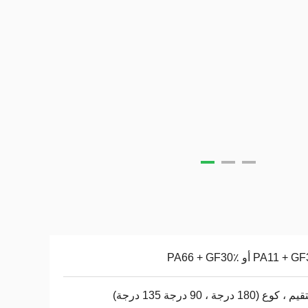
PA11  أو PA66 + GF30٪
ع (180 درجة ، 90 درجة 135 درجة)