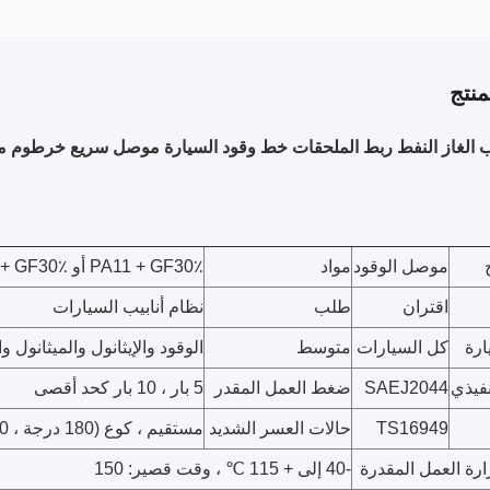
نتج
وب الغاز النفط ربط الملحقات خط وقود السيارة موصل سريع خرطوم
موصل الوقود
مواد
PA11 + GF30٪ أو PA66 + GF30٪
اقتران
طلب
نظام أنابيب السيارات
ارة
كل السيارات
متوسط
الوقود والإيثانول والميثانول وا
نفيذي
SAEJ2044
ضغط العمل المقدر
5 بار ، 10 بار كحد أقصى
TS16949
حالات العسر الشديد
مستقيم ، كوع (180 درجة ، 90 درجة 135 درجة)
رة العمل المقدرة
-40 إلى + 115 ℃ ، وقت قصير: 150