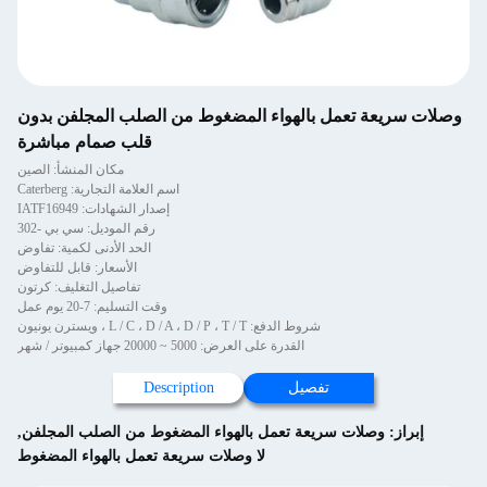
وصلات سريعة تعمل بالهواء المضغوط من الصلب المجلفن بدون
قلب صمام مباشرة
مكان المنشأ: الصين
اسم العلامة التجارية: Caterberg
إصدار الشهادات: IATF16949
رقم الموديل: سي بي -302
الحد الأدنى لكمية: تفاوض
الأسعار: قابل للتفاوض
تفاصيل التغليف: كرتون
وقت التسليم: 7-20 يوم عمل
شروط الدفع: L / C ، D / A ، D / P ، T / T ، ويسترن يونيون
القدرة على العرض: 5000 ~ 20000 جهاز كمبيوتر / شهر
تفصيل
Description
إبراز:
وصلات سريعة تعمل بالهواء المضغوط من الصلب المجلفن
,
لا وصلات سريعة تعمل بالهواء المضغوط