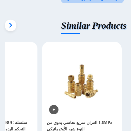
Similar Products
1.6MPa اقتران سريع نحاسي يدوي من
سلسلة
النوع شبه الأوتوماتيكي
التحكم اليدوي 