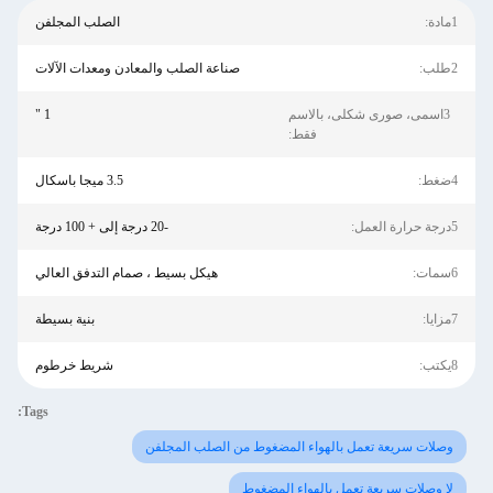
1مادة:
الصلب المجلفن
2طلب:
صناعة الصلب والمعادن ومعدات الآلات
3اسمى، صورى شكلى، بالاسم
1 "
فقط:
4ضغط:
3.5 ميجا باسكال
5درجة حرارة العمل:
-20 درجة إلى + 100 درجة
6سمات:
هيكل بسيط ، صمام التدفق العالي
7مزايا:
بنية بسيطة
8يكتب:
شريط خرطوم
Tags:
وصلات سريعة تعمل بالهواء المضغوط من الصلب المجلفن
لا وصلات سريعة تعمل بالهواء المضغوط