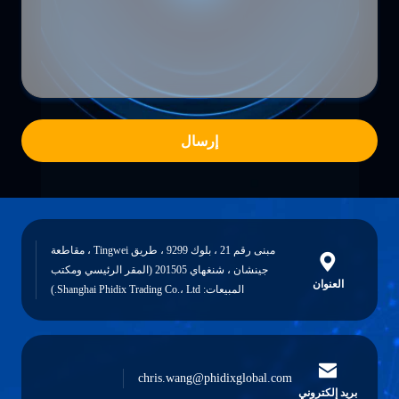
إرسال
مبنى رقم 21 ، بلوك 9299 ، طريق Tingwei ، مقاطعة
جينشان ، شنغهاي 201505 (المقر الرئيسي ومكتب
العنوان
المبيعات: Shanghai Phidix Trading Co.، Ltd.)
chris.wang@phidixglobal.com
بريد إلكتروني