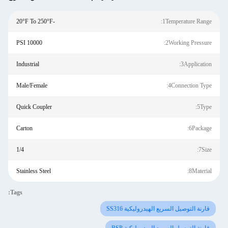
-20°F To 250°F
1Temperature Range:
10000 PSI
2Working Pressure:
Industrial
3Application:
Male/Female
4Connection Type:
Quick Coupler
5Type:
Carton
6Package:
1/4
7Size:
Stainless Steel
8Material:
Tags:
قارنة التوصيل السريع الهيدروليكية SS316