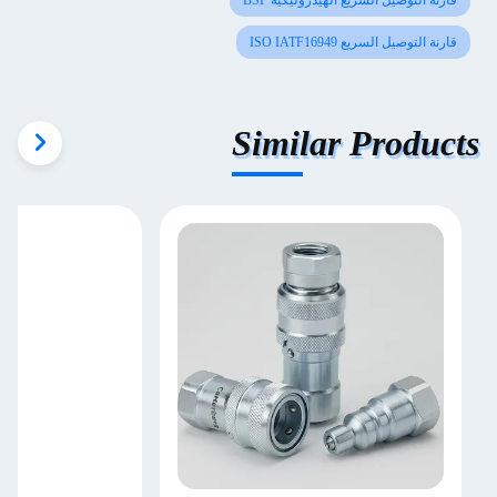
قارنة التوصيل السريع الهيدروليكية BSP
قارنة التوصيل السريع ISO IATF16949
Similar Products