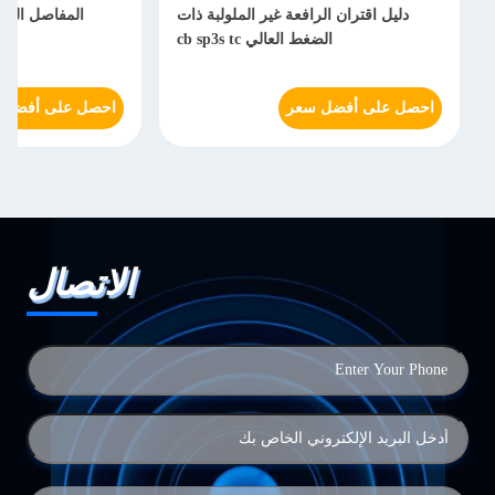
دليل اقتران الرافعة غير الملولبة ذات
المفاصل السري
الضغط العالي cb sp3s tc
احصل على أفضل سعر
احصل على أفضل 
الاتصال