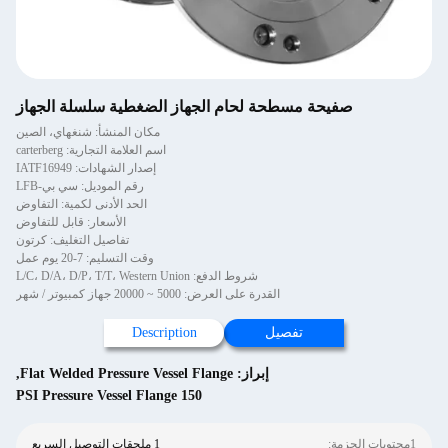
صفيحة مسطحة لحام الجهاز الضغطية سلسلة الجهاز
مكان المنشأ: شنغهاي، الصين
اسم العلامة التجارية: carterberg
إصدار الشهادات: IATF16949
رقم الموديل: سي بي-LFB
الحد الأدنى لكمية: التفاوض
الأسعار: قابل للتفاوض
تفاصيل التغليف: كرتون
وقت التسليم: 7-20 يوم عمل
شروط الدفع: L/C، D/A، D/P، T/T، Western Union
القدرة على العرض: 5000 ~ 20000 جهاز كمبيوتر / شهر
تفصيل
Description
إبراز:
Flat Welded Pressure Vessel Flange
,
150 PSI Pressure Vessel Flange
1محتويات الحزمة:
1 ملحقات التوصيل السريع