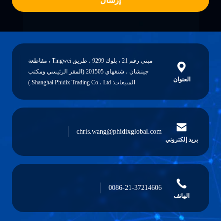
إرسال
مبنى رقم 21 ، بلوك 9299 ، طريق Tingwei ، مقاطعة
جينشان ، شنغهاي 201505 (المقر الرئيسي ومكتب
العنوان
المبيعات: Shanghai Phidix Trading Co.، Ltd.)
chris.wang@phidixglobal.com
بريد إلكتروني
0086-21-37214606
الهاتف