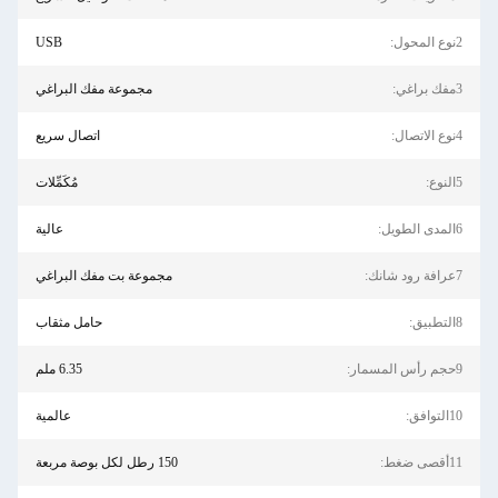
2نوع المحول:
USB
3مفك براغي:
مجموعة مفك البراغي
4نوع الاتصال:
اتصال سريع
5النوع:
مُكَمِّلات
6المدى الطويل:
عالية
7عرافة رود شانك:
مجموعة بت مفك البراغي
8التطبيق:
حامل مثقاب
9حجم رأس المسمار:
6.35 ملم
10التوافق:
عالمية
11أقصى ضغط:
150 رطل لكل بوصة مربعة