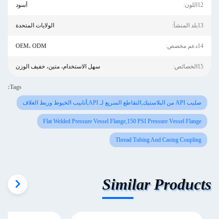
12اللون:
أسود
13بلد المنشأ:
الولايات المتحدة
14دعم مخصص:
OEM، ODM
15الخصائص:
سهل الاستخدام، متين، خفيف الوزن
Tags:
صليب API من البلاستيك,التقاطع السريع لـ API,أنابيب الخيوط وربط الغلاف
Flat Welded Pressure Vessel Flange,150 PSI Pressure Vessel Flange
Thread Tubing And Casing Coupling
Similar Products