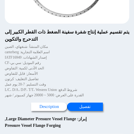
يتم تقسيم عملية إنتاج شفرة سفينة الضغط ذات القطر الكبير إلى
التدحرج والتكوين
مكان المنشأ: شنغهاي، الصين
اسم العلامة التجارية: carterberg
إصدار الشهادات: IATF16949
رقم الموديل: سي بي-CF
الحد الأدنى لكمية: التفاوض
الأسعار: قابل للتفاوض
تفاصيل التغليف: كرتون
وقت التسليم: 7-20 يوم عمل
شروط الدفع: L/C، D/A، D/P، T/T، Western Union
القدرة على العرض: 5000 ~ 20000 جهاز كمبيوتر / شهر
تفصيل
Description
إبراز:
Large Diameter Pressure Vessel Flange
,
Pressure Vessel Flange Forging