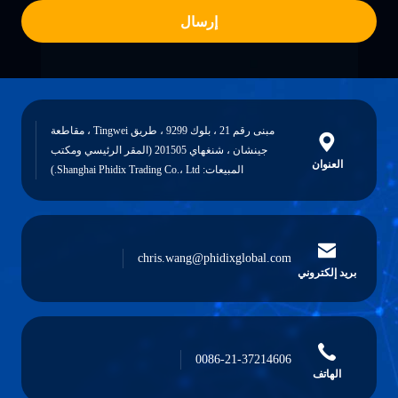
إرسال
مبنى رقم 21 ، بلوك 9299 ، طريق Tingwei ، مقاطعة
جينشان ، شنغهاي 201505 (المقر الرئيسي ومكتب
العنوان
المبيعات: Shanghai Phidix Trading Co.، Ltd.)
chris.wang@phidixglobal.com
بريد إلكتروني
0086-21-37214606
الهاتف