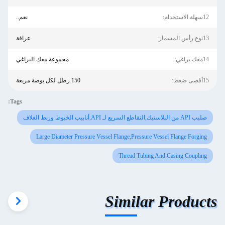
12سهلة الاستخدام:
نعم..
13نوع رأس المسمار:
عرافة
14مفك براغي:
مجموعة مفك البراغي
15أقصى ضغط:
150 رطل لكل بوصة مربعة
Tags:
صليب API من البلاستيك,التقاطع السريع لـ API,أنابيب الخيوط وربط الغلاف
Large Diameter Pressure Vessel Flange,Pressure Vessel Flange Forging
Thread Tubing And Casing Coupling
Similar Products