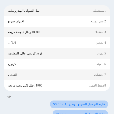
1مستعملة:
نقل السوائل الهيدروليكية
2اسم المنتج:
اقتران سريع
3الضغط:
10000 رطل / بوصة مربعة
4الحجم:
1/4"-1
5المواد:
فولاذ كربوني عالي المقاومة
6التعبئة:
كرتون
7التقنيات:
التمثيل
8ضغط العمل:
8700 رطل لكل بوصة مربعة
Tags:
قارنة التوصيل السريع الهيدروليكية SS316