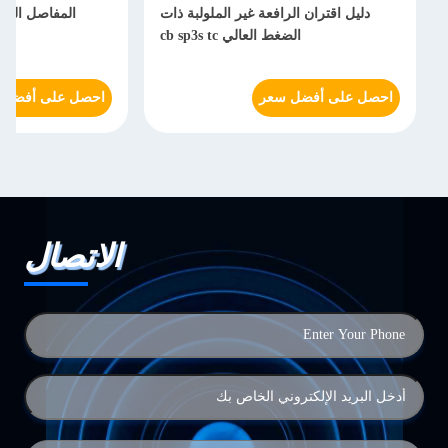
دليل اقتران الرافعة غير الملولبة ذات
المفاصل السري
الضغط العالي cb sp3s tc
احصل على أفضل سعر
احصل على أفضل 
الاتصال