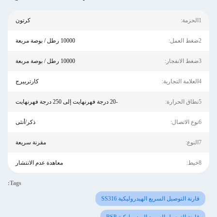
1الحزمة:
كرتون
2ضغط العمل:
10000 رطل / بوصة مربعة
3ضغط الانفجار:
10000 رطل / بوصة مربعة
4العلامة التجارية:
كارتربيرج
5نطاق الحرارة:
-20 درجة فهرنهايت إلى 250 درجة فهرنهايت
6نوع الاتصال:
ذكر/أنثى
7النوع:
مقرنة سريعة
8خيط:
معاهدة عدم الانتشار
Tags:
قارنة التوصيل السريع الهيدروليكية SS316