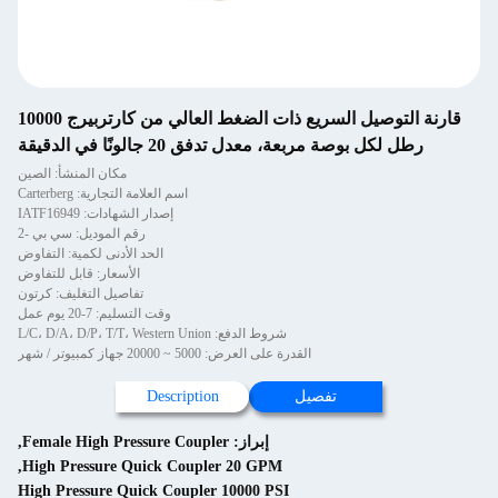
قارنة التوصيل السريع ذات الضغط العالي من كارتربيرج 10000
رطل لكل بوصة مربعة، معدل تدفق 20 جالونًا في الدقيقة
مكان المنشأ: الصين
اسم العلامة التجارية: Carterberg
إصدار الشهادات: IATF16949
رقم الموديل: سي بي -2
الحد الأدنى لكمية: التفاوض
الأسعار: قابل للتفاوض
تفاصيل التغليف: كرتون
وقت التسليم: 7-20 يوم عمل
شروط الدفع: L/C، D/A، D/P، T/T، Western Union
القدرة على العرض: 5000 ~ 20000 جهاز كمبيوتر / شهر
تفصيل
Description
إبراز:
Female High Pressure Coupler
,
,
High Pressure Quick Coupler 20 GPM
High Pressure Quick Coupler 10000 PSI