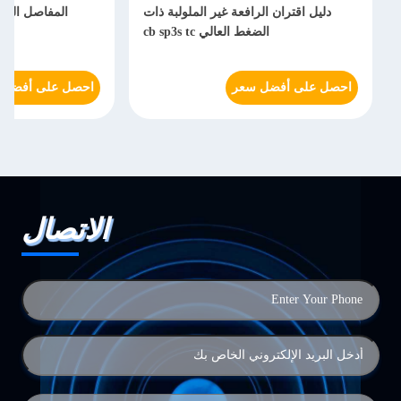
دليل اقتران الرافعة غير الملولبة ذات
المفاصل السري
الضغط العالي cb sp3s tc
احصل على أفضل سعر
احصل على أفضل 
الاتصال