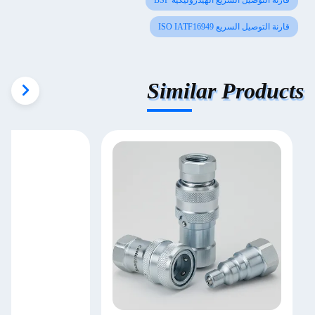
قارنة التوصيل السريع الهيدروليكية BSP
قارنة التوصيل السريع ISO IATF16949
Similar Products