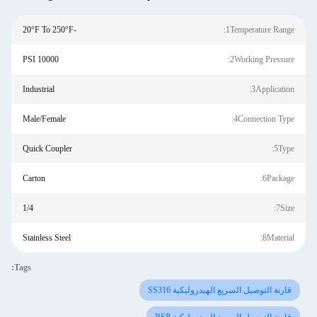
-20°F To 250°F
1Temperature Range:
10000 PSI
2Working Pressure:
Industrial
3Application:
Male/Female
4Connection Type:
Quick Coupler
5Type:
Carton
6Package:
1/4
7Size:
Stainless Steel
8Material:
Tags:
قارنة التوصيل السريع الهيدروليكية SS316