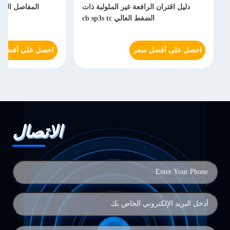
دليل اقتران الرافعة غير الملولبة ذات
المفاصل السري
الضغط العالي cb sp3s tc
احصل على أفضل سعر
احصل على أفضل 
الاتصال