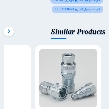
قارنة التوصيل السريع الهيدروليكية BSP
قارنة التوصيل السريع ISO IATF16949
Similar Products