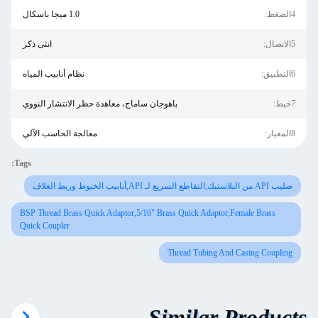
4الضغط:
1.0 ميجا باسكال
5الاتصال:
انثى ذكر
6التطبيق:
نظام أنابيب المياه
7خيط:
باهوجان ساماج، معاهدة حظر الانتشار النووي
8المعيار:
معالجة الحاسب الآلي
Tags:
صليب API من البلاستيك,التقاطع السريع لـ API,أنابيب الخيوط وربط الغلاف
BSP Thread Brass Quick Adaptor,5/16" Brass Quick Adaptor,Female Brass
Quick Coupler
Thread Tubing And Casing Coupling
Similar Products