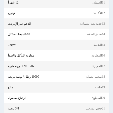
11الضمان:
12 شهراً
12الأختام:
فيتون
13خدمة بعد الضمان:
الدعم عبر الإنترنت
14نطاق الضغط:
0-10 ميجا باسكال
15الضغط:
750psi
16المقاومة:
مقاومة للتآكل والصدأ
17الحرارة:
-20 ~ 120 درجة مئوية
18ضغط العمل:
10000 رطل / بوصة مربعة
19خاصة:
مائع
20السطح:
ارتفاع مصقول
21حجم المدخل:
3/4 بوصة