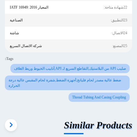
22شهادة متاحة:
المعيار IATF 16949: 2016
23التطبيق:
الصناعية
24الاتصال:
شاشة
25المصنع:
شركة الاتصال السريع
Tags:
صليب API من البلاستيك,التقاطع السريع لـ API,أنابيب الخيوط وربط الغلاف
ضغط عالية مصدر لحام فليانج,أجهزة الضغط,شفرة لحام المقبس عالية درجة
الحرارة
Thread Tubing And Casing Coupling
Similar Products