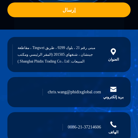
إرسال
مبنى رقم 21 ، بلوك 9299 ، طريق Tingwei ، مقاطعة
جينشان ، شنغهاي 201505 (المقر الرئيسي ومكتب
العنوان
المبيعات: Shanghai Phidix Trading Co.، Ltd.)
chris.wang@phidixglobal.com
بريد إلكتروني
0086-21-37214606
الهاتف