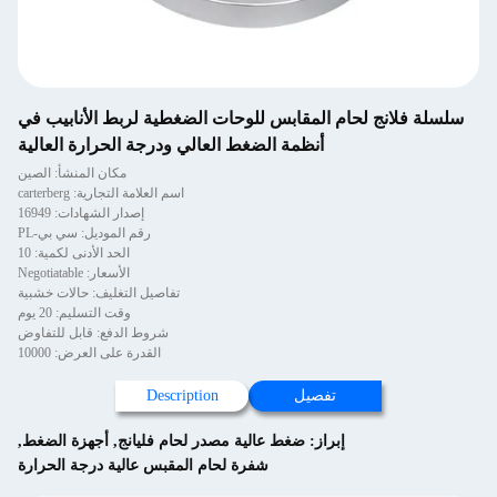
سلسلة فلانج لحام المقابس للوحات الضغطية لربط الأنابيب في
أنظمة الضغط العالي ودرجة الحرارة العالية
مكان المنشأ: الصين
اسم العلامة التجارية: carterberg
إصدار الشهادات: 16949
رقم الموديل: سي بي-PL
الحد الأدنى لكمية: 10
الأسعار: Negotiatable
تفاصيل التغليف: حالات خشبية
وقت التسليم: 20 يوم
شروط الدفع: قابل للتفاوض
القدرة على العرض: 10000
تفصيل
Description
إبراز:
ضغط عالية مصدر لحام فليانج
,
أجهزة الضغط
,
شفرة لحام المقبس عالية درجة الحرارة