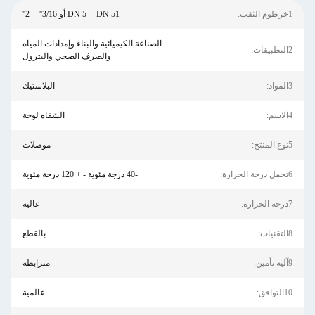
1خرطوم الثقب:
DN 5 -- DN 51 أو 3/16'' -- 2''
الصناعة الكيميائية والبناء وإمدادات المياه
2التطبيقات:
والصرف الصحي والبترول
3المواد:
البلاستيك
4الاسم:
الشفاه لوحة
5نوع المنتج:
موصلات
6تحمل درجة الحرارة:
-40 درجة مئوية - + 120 درجة مئوية
7درجة الحرارة:
عالية
8التقنيات:
بالقطع
9آلية تأمين:
مترابطة
10التوافق:
عالمية