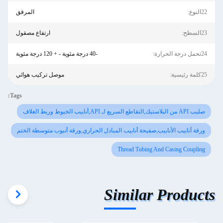
22النوع:
المرفق
23السطح:
ارتفاع مصقول
24تحمل درجة الحرارة:
-40 درجة مئوية - + 120 درجة مئوية
25كلمة رئيسية:
موصل تركيب هوائي
Tags:
صليب API من البلاستيك,التقاطع السريع لـ API,أنابيب الخيوط وربط الغلاف
ورقة أنابيب الأنابيب,صفيحة أنابيب المبادل الحراري,ورقة أنبوب متوسطة الختم
Thread Tubing And Casing Coupling
Similar Products