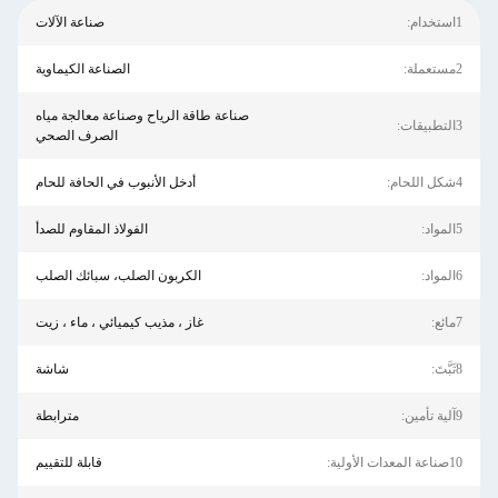
1استخدام:
صناعة الآلات
2مستعملة:
الصناعة الكيماوية
صناعة طاقة الرياح وصناعة معالجة مياه
3التطبيقات:
الصرف الصحي
4شكل اللحام:
أدخل الأنبوب في الحافة للحام
5المواد:
الفولاذ المقاوم للصدأ
6المواد:
الكربون الصلب، سبائك الصلب
7مائع:
غاز ، مذيب كيميائي ، ماء ، زيت
8ثَبَّتَ:
شاشة
9آلية تأمين:
مترابطة
10صناعة المعدات الأولية:
قابلة للتقييم