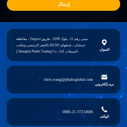
إرسال
مبنى رقم 21 ، بلوك 9299 ، طريق Tingwei ، مقاطعة
جينشان ، شنغهاي 201505 (المقر الرئيسي ومكتب
العنوان
المبيعات: Shanghai Phidix Trading Co.، Ltd.)
chris.wang@phidixglobal.com
بريد إلكتروني
0086-21-37214606
الهاتف