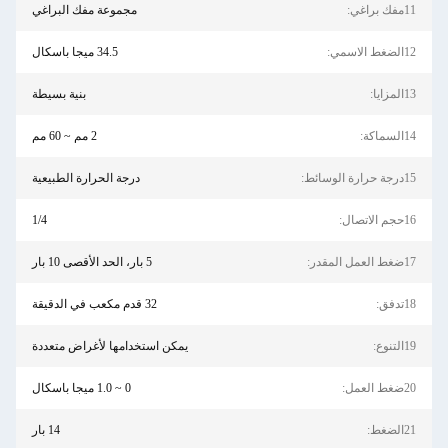
11مفك براغي:
مجموعة مفك البراغي
12الضغط الاسمي:
34.5 ميجا باسكال
13المزايا:
بنية بسيطة
14السماكة:
2 مم ~ 60 مم
15درجة حرارة الوسائط:
درجة الحرارة الطبيعية
16حجم الاتصال:
1/4
17ضغط العمل المقدر:
5 بار، الحد الأقصى 10 بار
18تدفق:
32 قدم مكعب في الدقيقة
19التنوع:
يمكن استخدامها لأغراض متعددة
20ضغط العمل:
0 ~ 1.0 ميجا باسكال
21الضغط:
14 بار