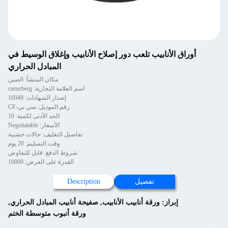
أوراق الأنابيب تلعب دور إصلاح الأنابيب وإغلاق الوسيط في
المبادل الحراري
مكان المنشأ: الصين
اسم العلامة التجارية: carterberg
إصدار الشهادات: 16949
رقم الموديل: سي بي-CF
الحد الأدنى لكمية: 10
الأسعار: Negotiatable
تفاصيل التغليف: حالات خشبية
وقت التسليم: 20 يوم
شروط الدفع: قابل للتفاوض
القدرة على العرض: 10000
تفصيل
Description
إبراز:
ورقة أنابيب الأنابيب
,
صفيحة أنابيب المبادل الحراري
,
ورقة أنبوب متوسطة الختم