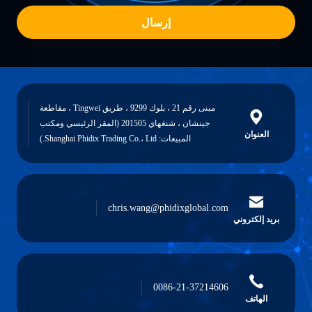
إرسال
مبنى رقم 21 ، بلوك 9299 ، طريق Tingwei ، مقاطعة
جينشان ، شنغهاي 201505 (المقر الرئيسي ومكتب
العنوان
المبيعات: Shanghai Phidix Trading Co.، Ltd.)
chris.wang@phidixglobal.com
بريد إلكتروني
0086-21-37214606
الهاتف