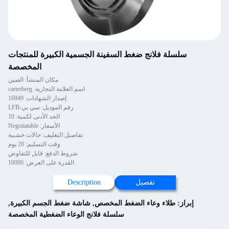
سلسلة فلانج ضغط السفينة الجسمية الكبيرة للمنتجات
المخصصة
مكان المنشأ: الصين
اسم العلامة التجارية: carterberg
إصدار الشهادات: 16949
رقم الموديل: سي بي-LFB
الحد الأدنى لكمية: 10
الأسعار: Negotiatable
تفاصيل التغليف: حالات خشبية
وقت التسليم: 20 يوم
شروط الدفع: قابل للتفاوض
القدرة على العرض: 10000
تفصيل
Description
إبراز:
طلاء وعاء الضغط المخصص
,
شاشة ضغط الجسم الكبيرة
,
سلسلة فلانج الوعاء الضغطية المخصصة