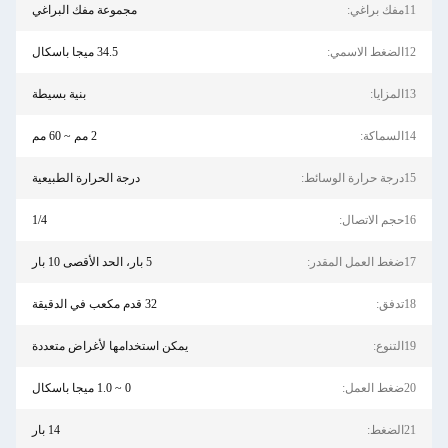
11مفك براغي:
مجموعة مفك البراغي
12الضغط الاسمي:
34.5 ميجا باسكال
13المزايا:
بنية بسيطة
14السماكة:
2 مم ~ 60 مم
15درجة حرارة الوسائط:
درجة الحرارة الطبيعية
16حجم الاتصال:
1/4
17ضغط العمل المقدر:
5 بار، الحد الأقصى 10 بار
18تدفق:
32 قدم مكعب في الدقيقة
19التنوع:
يمكن استخدامها لأغراض متعددة
20ضغط العمل:
0 ~ 1.0 ميجا باسكال
21الضغط:
14 بار