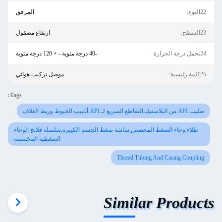
22النوع:
المرفق
23السطح:
ارتفاع مصقول
24تحمل درجة الحرارة:
-40 درجة مئوية - + 120 درجة مئوية
25كلمة رئيسية:
موصل تركيب هوائي
Tags:
صليب API من البلاستيك,التقاطع السريع لـ API,أنابيب الخيوط وربط الغلاف
طلاء وعاء الضغط المخصص,شاشة ضغط الجسم الكبيرة,سلسلة فلانج الوعاء
الضغطية المخصصة
Thread Tubing And Casing Coupling
Similar Products