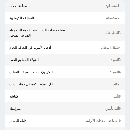
1استخدام:
صناعة الآلات
2مستعملة:
الصناعة الكيماوية
صناعة طاقة الرياح وصناعة معالجة مياه
3التطبيقات:
الصرف الصحي
4شكل اللحام:
أدخل الأنبوب في الحافة للحام
5المواد:
الفولاذ المقاوم للصدأ
6المواد:
الكربون الصلب، سبائك الصلب
7مائع:
غاز ، مذيب كيميائي ، ماء ، زيت
8ثَبَّتَ:
شاشة
9آلية تأمين:
مترابطة
10صناعة المعدات الأولية:
قابلة للتقييم