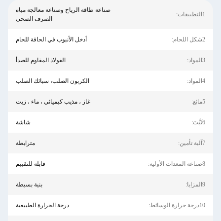
صناعة طاقة الرياح وصناعة معالجة مياه
1التطبيقات:
الصرف الصحي
2شكل اللحام:
أدخل الأنبوب في الحافة للحام
3المواد:
الفولاذ المقاوم للصدأ
4المواد:
الكربون الصلب، سبائك الصلب
5مائع:
غاز ، مذيب كيميائي ، ماء ، زيت
6ثَبَّتَ:
شاشة
7آلية تأمين:
مترابطة
8صناعة المعدات الأولية:
قابلة للتقييم
9المزايا:
بنية بسيطة
10درجة حرارة الوسائط:
درجة الحرارة الطبيعية