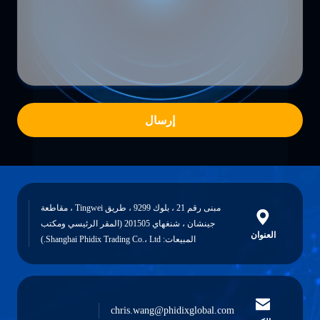
إرسال
مبنى رقم 21 ، بلوك 9299 ، طريق Tingwei ، مقاطعة
جينشان ، شنغهاي 201505 (المقر الرئيسي ومكتب
العنوان
المبيعات: Shanghai Phidix Trading Co.، Ltd.)
chris.wang@phidixglobal.com