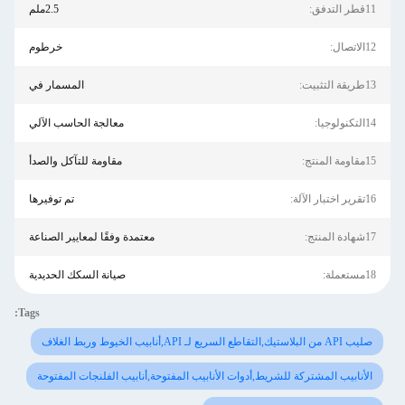
11قطر التدفق:
2.5ملم
12الاتصال:
خرطوم
13طريقة التثبيت:
المسمار في
14التكنولوجيا:
معالجة الحاسب الآلي
15مقاومة المنتج:
مقاومة للتآكل والصدأ
16تقرير اختبار الآلة:
تم توفيرها
17شهادة المنتج:
معتمدة وفقًا لمعايير الصناعة
18مستعملة:
صيانة السكك الحديدية
Tags:
صليب API من البلاستيك,التقاطع السريع لـ API,أنابيب الخيوط وربط الغلاف
الأنابيب المشتركة للشريط,أدوات الأنابيب المفتوحة,أنابيب الفلنجات المفتوحة