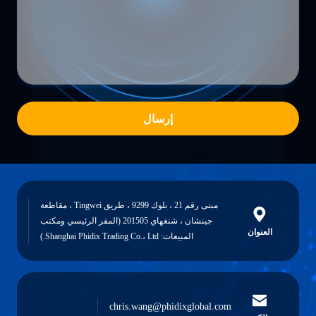
إرسال
مبنى رقم 21 ، بلوك 9299 ، طريق Tingwei ، مقاطعة
جينشان ، شنغهاي 201505 (المقر الرئيسي ومكتب
العنوان
المبيعات: Shanghai Phidix Trading Co.، Ltd.)
chris.wang@phidixglobal.com