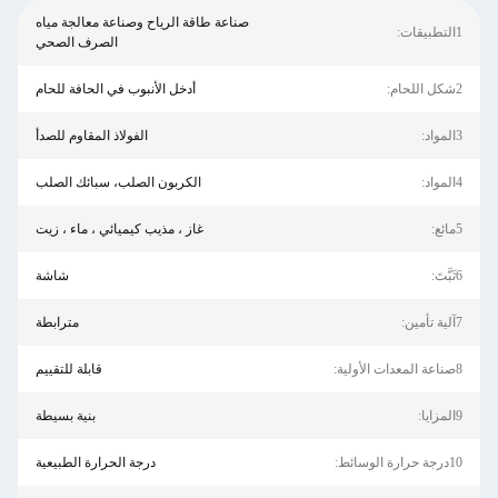
صناعة طاقة الرياح وصناعة معالجة مياه
1التطبيقات:
الصرف الصحي
2شكل اللحام:
أدخل الأنبوب في الحافة للحام
3المواد:
الفولاذ المقاوم للصدأ
4المواد:
الكربون الصلب، سبائك الصلب
5مائع:
غاز ، مذيب كيميائي ، ماء ، زيت
6ثَبَّتَ:
شاشة
7آلية تأمين:
مترابطة
8صناعة المعدات الأولية:
قابلة للتقييم
9المزايا:
بنية بسيطة
10درجة حرارة الوسائط:
درجة الحرارة الطبيعية