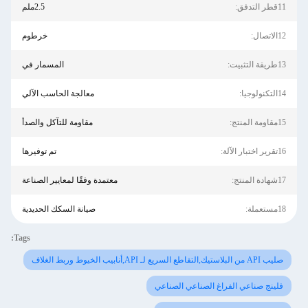
11قطر التدفق:
2.5ملم
12الاتصال:
خرطوم
13طريقة التثبيت:
المسمار في
14التكنولوجيا:
معالجة الحاسب الآلي
15مقاومة المنتج:
مقاومة للتآكل والصدأ
16تقرير اختبار الآلة:
تم توفيرها
17شهادة المنتج:
معتمدة وفقًا لمعايير الصناعة
18مستعملة:
صيانة السكك الحديدية
Tags:
صليب API من البلاستيك,التقاطع السريع لـ API,أنابيب الخيوط وربط الغلاف
فلينج صناعي الفراغ الصناعي الصناعي