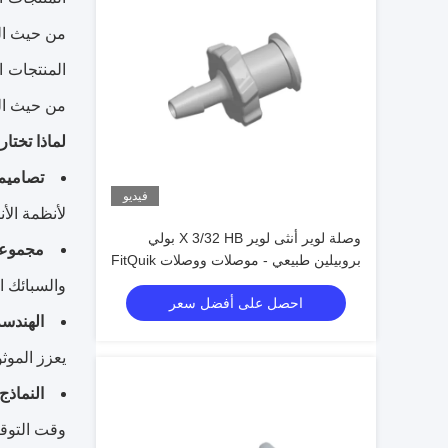
من حيث الم
المنتجات ا
من حيث الم
لماذا تختار
تصامي
فيديو
لأنظمة الأن
وصلة لوير أنثى لوير X 3/32 HB بولي
مجموعة
بروبيلين طبيعي - موصلات ووصلات FitQuik
والسبائك ا
احصل على أفضل سعر
الهندسة
يعزز الموثو
النماذج 
وقت التوق