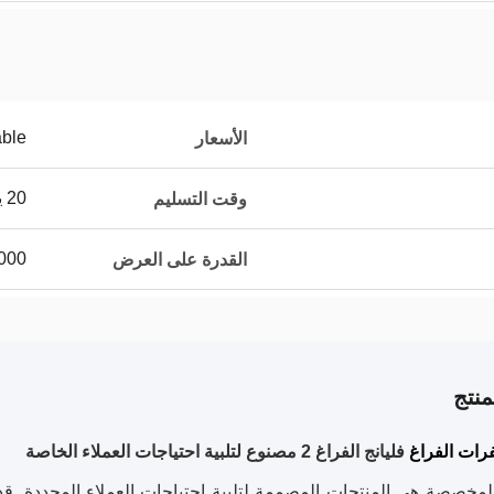
able
الأسعار
20 يوم
وقت التسليم
000
القدرة على العرض
نتج
ات الفراغ
فليانج الفراغ 2
مصنوع لتلبية احتياجات العملاء الخاصة
لمخصصة هي المنتجات المصممة لتلبية احتياجات العملاء المحددة. قد