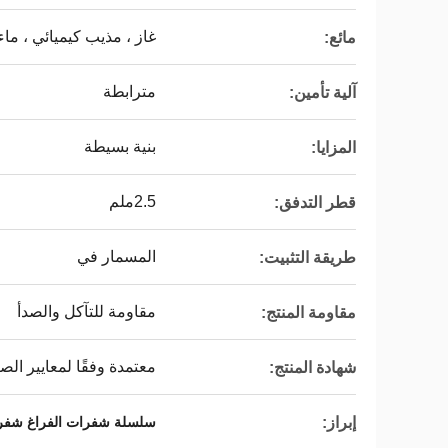
غاز ، مذيب كيميائي ، ماء
مائع:
مترابطة
آلية تأمين:
بنية بسيطة
المزايا:
2.5ملم
قطر التدفق:
المسمار في
طريقة التثبيت:
مقاومة للتآكل والصدأ
مقاومة المنتج:
معتمدة وفقًا لمعايير الص
شهادة المنتج:
إبراز:
سلسلة شفرات الفراغ شفرا