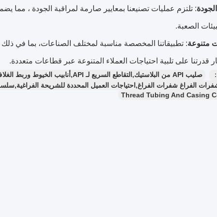
لجودة
: تلتزم عمليات تصنيعنا بمعايير صارمة لمراقبة الجودة ، مما ي
بيئات الصعبة.
ت متنوعة
: تطبيقاتنا المخصصة مناسبة لمختلف الصناعات، بما في ذلك الن
ار قدرتنا على تلبية احتياجات العملاء المتنوعة عبر قطاعات متعددة.
：
صليب API من البلاستيك,التقاطع السريع لـ API,أنابيب الخيوط وربط الغلاف
رات الفراغ شفرات الفراغ,احتياجات العميل المحددة للشريحة الفراغية,سلس
Thread Tubing And Casing C