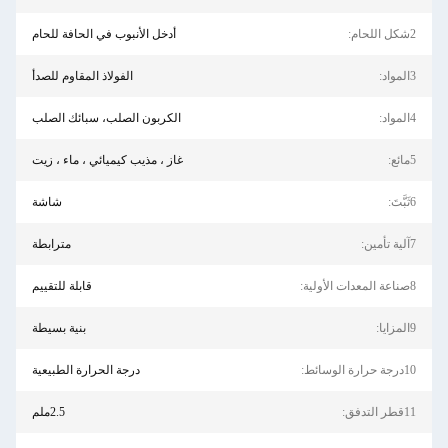
2شكل اللحام:
أدخل الأنبوب في الحافة للحام
3المواد:
الفولاذ المقاوم للصدأ
4المواد:
الكربون الصلب، سبائك الصلب
5مائع:
غاز ، مذيب كيميائي ، ماء ، زيت
6ثَبَّتَ:
شاشة
7آلية تأمين:
مترابطة
8صناعة المعدات الأولية:
قابلة للتقييم
9المزايا:
بنية بسيطة
10درجة حرارة الوسائط:
درجة الحرارة الطبيعية
11قطر التدفق:
2.5ملم