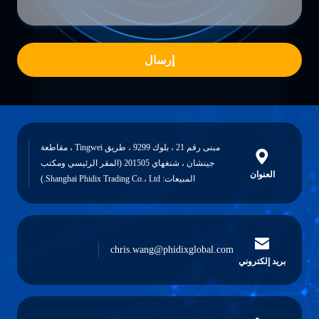
إرسال
مبنى رقم 21 ، بلوك 9299 ، طريق Tingwei ، مقاطعة
جينشان ، شنغهاي 201505 (المقر الرئيسي ومكتب
العنوان
المبيعات: Shanghai Phidix Trading Co.، Ltd.)
chris.wang@phidixglobal.com
بريد إلكتروني