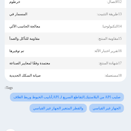
12الاتصال:
خرطوم
13طريقة التثبيت:
المسمار في
14التكنولوجيا:
معالجة الحاسب الآلي
15مقاومة المنتج:
مقاومة للتآكل والصدأ
16تقرير اختبار الآلة:
تم توفيرها
17شهادة المنتج:
معتمدة وفقًا لمعايير الصناعة
18مستعملة:
صيانة السكك الحديدية
Tags:
صليب API من البلاستيك,التقاطع السريع لـ API,أنابيب الخيوط وربط الغلاف
الجهاز غير القياسي
والقطر المتغير الجهاز غير القياسي