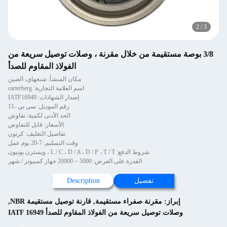
2
/
3
3/8 بوصة مستقيمة من خلال مقرنة ، وصلات توصيل سريعة من
الفولاذ المقاوم للصدأ
مكان المنشأ: شنغهاي، الصين
اسم العلامة التجارية: carterberg
إصدار الشهادات: IATF16949
رقم الموديل: سي بي -11
الحد الأدنى لكمية: تفاوض
الأسعار: قابل للتفاوض
تفاصيل التغليف: كرتون
وقت التسليم: 7-20 يوم عمل
شروط الدفع: L / C ، D / A ، D / P ، T / T ، ويسترن يونيون
القدرة على العرض: 5000 ~ 20000 جهاز كمبيوتر / شهر
تفصيل
Description
إبراز:
مقرنة صفراء مستقيمة
,
قارنة توصيل مستقيمة NBR
,
وصلات توصيل سريعة من الفولاذ المقاوم للصدأ IATF 16949