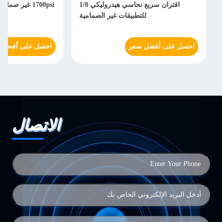
اقتران سريع نحاسي هيدروليكي 1/8
1700psi غير ص
للتطبيقات غير الصمامية
احصل على أفضل سعر
احصل على أفضل 
الاتصال