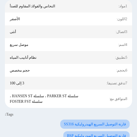
1مواد:
النحاس والفولاذ المقاوم للصدأ
2اللون:
الأصفر
3اتصال:
أنثى
4اسم:
موصل سريع
5تطبيق:
نظام أنابيب المياه
6بحجم:
حجم مخصص
7تدفق تصنيفا:
3 إلى 100
سلسلة PARKER ST ، سلسلة HANSEN ST ،
8متوافق مع:
سلسلة FOSTER FST
Tags:
قارنة التوصيل السريع الهيدروليكية SS316
قارنة التوصيل السريع الهيدروليكية BSP