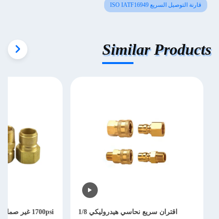
قارنة التوصيل السريع ISO IATF16949
Similar Products
اقتران سريع نحاسي هيدروليكي 1/8
1700psi غير ص