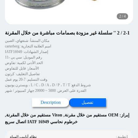
2
/
4
2-1 / 2 '' سلسلة غير مزودة بصمامات مباشرة من خلال المقرنة
مكان المنشأ: شنغهاي، الصين
اسم العلامة التجارية: carterberg
إصدار الشهادات: IATF16949
رقم الموديل: سي بي -11
الحد الأدنى لكمية: تفاوض
الأسعار: قابل للتفاوض
تفاصيل التغليف: كرتون
وقت التسليم: 7-20 يوم عمل
شروط الدفع: L / C ، D / A ، D / P ، T / T ، ويسترن يونيون
القدرة على العرض: 5000 ~ 20000 جهاز كمبيوتر / شهر
تفصيل
Description
إبراز:
OEM مستقيم من خلال مقرنة
,
Viton مستقيم من خلال المقرنة
,
خرطوم نحاسي IATF 16949 اتصال سريع
1تطبيق:
نظام أنابيب المياه