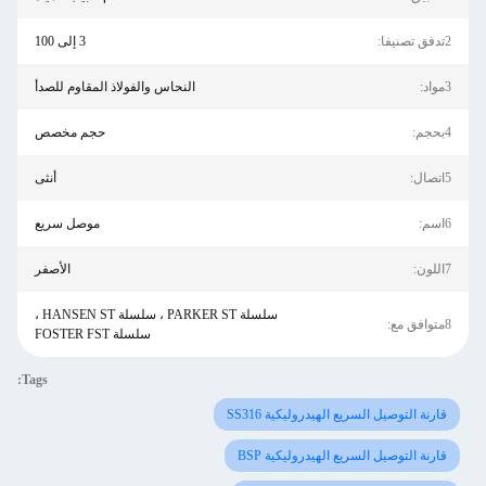
2تدفق تصنيفا:
3 إلى 100
3مواد:
النحاس والفولاذ المقاوم للصدأ
4بحجم:
حجم مخصص
5اتصال:
أنثى
6اسم:
موصل سريع
7اللون:
الأصفر
سلسلة PARKER ST ، سلسلة HANSEN ST ،
8متوافق مع:
سلسلة FOSTER FST
Tags:
قارنة التوصيل السريع الهيدروليكية SS316
قارنة التوصيل السريع الهيدروليكية BSP