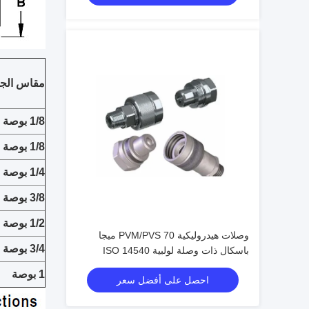
مقاس الج
1/8 بوصة
1/8 بوصة
1/4 بوصة
3/8 بوصة
1/2 بوصة
وصلات هيدروليكية PVM/PVS 70 ميجا
3/4 بوصة
باسكال ذات وصلة لولبية ISO 14540
موصلات صمام مخروطي عالي الضغط
1 بوصة
احصل على أفضل سعر