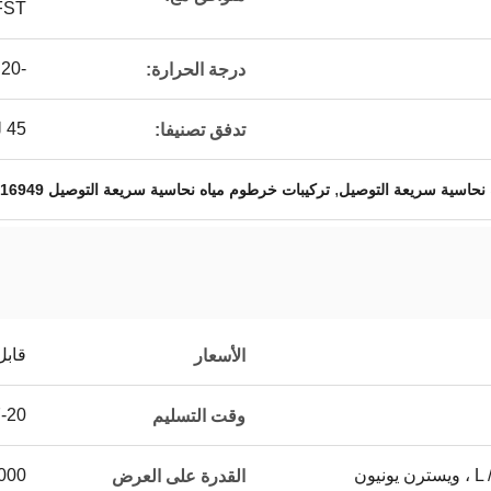
FST
-20 ~ 120 درجة مئوية
درجة الحرارة:
45 لتر / دقيقة
تدفق تصنيفا:
,
تركيبات خرطوم مياه نحاسية سريعة التوصيل IATF 16949
قابل
الأسعار
7-20 يوم 
وقت التسليم
يون
5000 ~ 20000 جهاز كمب
القدرة على العرض