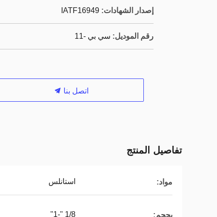
إصدار الشهادات:
IATF16949
رقم الموديل:
سي بي -11
اتصل بنا
تفاصيل المنتج
استانلس
مواد:
1/8 "-1"
بحجم: