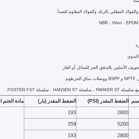
سية
الفولاذ المطلي بالزنك والفولاذ المقاوم للصدأ
N
ة
اليدوي
جويف الأملس بالتدفق الحر للسائل أو الغاز
الخرطوم
سلسلة HANSEN ST ، سلسلة FOSTER FST.
سم
الضغط المقدر (PSI)
الضغط المقدر (بار)
مادة الختم ا
193
2800
359
5200
193
2800