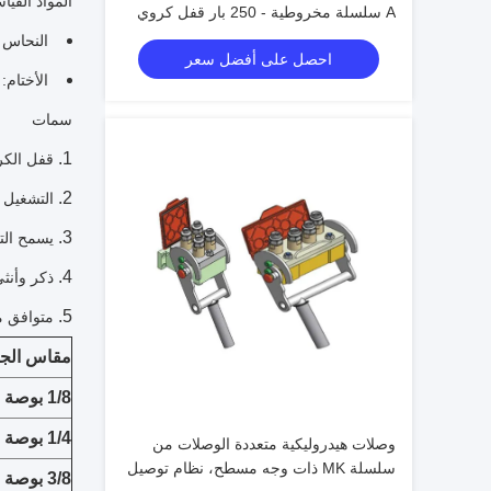
المواد القيا
A سلسلة مخروطية - 250 بار قفل كروي
فولاذي للآلات الثقيلة
النحاس و
احصل على أفضل سعر
الأختام: BR ، Viton ، EPDM
سمات
قفل الكر
التشغيل 
يسمح الت
ذكر وأنثى NPTF و BSPP ووصلات ساق 
متوافق مع سلسلة PARKER ST ، 
مقاس الج
1/8 بوصة
1/4 بوصة
وصلات هيدروليكية متعددة الوصلات من
سلسلة MK ذات وجه مسطح، نظام توصيل
3/8 بوصة