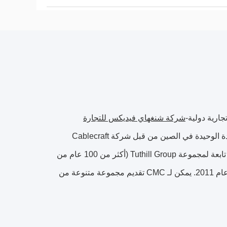
شركة شنغهاي فيديكس للتجارة
(المقر الرئيسي لشركة PMC) ، وأصبحت شركة تجميع الكابلات المعتمدة الوحيدة في الصين من قبل شركة Cablecraft
Motion Controls (CMC) الأمريكية في عام 2011. كانت CMC في الأصل شركة تابعة لمجموعة Tuthill Group (أكثر من 100 عام من
التاريخ) ، ومقرها في نيو هافن إنديانا الولايات المتحدة وأصبحت دولة مستقلة في عام 2011. يمكن لـ CMC تقديم مجموعة متنوعة من