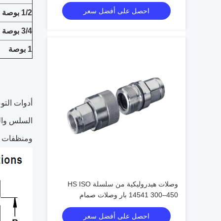
سريع بقفل الكامة وفقًا لمعيار ISO
احصل على أفضل سعر
1/2 بوصة
3/4 بوصة
1 بوصة
السلس وال
ومنظفات ال
وصلات هيدروليكية من سلسلة HS ISO
14541 300–450 بار وصلات صمام
مخروطي للتوصيل الملولب
احصل على أفضل سعر