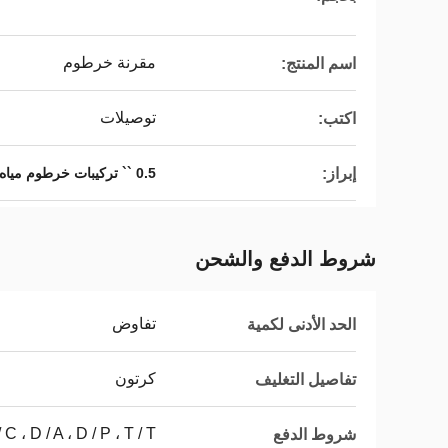
مقرنة خرطوم
اسم المنتج:
توصيلات
اكتب:
إبراز:
0.5 `` تركيبات خرطوم مياه نحاسية سريعة التوصيل
شروط الدفع والشحن
تفاوض
الحد الأدنى لكمية
كرتون
تفاصيل التغليف
L / C ، D / A ، D / P ، T / T ، ويسترن يون
شروط الدفع