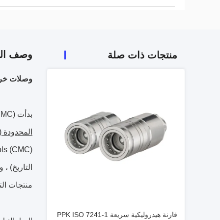
وصف الم
منتجات ذات صلة
وصلات خرط
بدأت Phidix Motion Controls (PMC) عملها في عام 2004 ، في الأصل كشركة تجارية دولية-
المحدودة
منتجات الت
قارنة هيدروليكية سريعة PPK ISO 7241-1