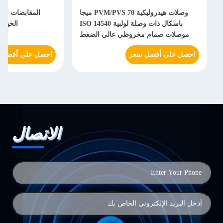
وصلات هيدروليكية PVM/PVS 70 ميجا
المقابضات الهي
باسكال ذات وصلة لولبية ISO 14540
الخيوط s-3fn-wa56000
موصلات صمام مخروطي عالي الضغط
احصل على أفضل سعر
احصل على أفضل 
الاتصال