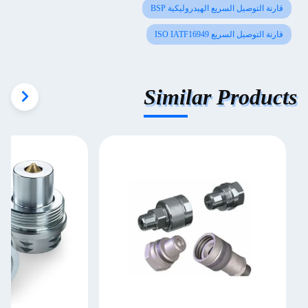
قارنة التوصيل السريع الهيدروليكية BSP
قارنة التوصيل السريع ISO IATF16949
Similar Products