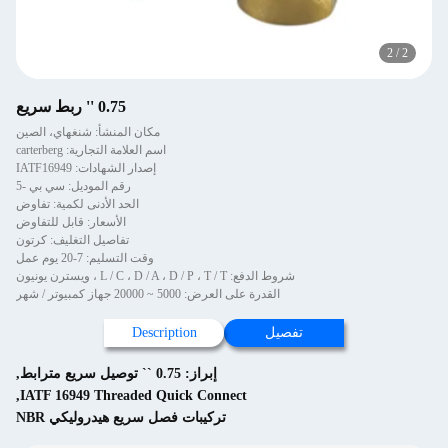
2
/
2
0.75 '' ربط سريع
مكان المنشأ: شنغهاي، الصين
اسم العلامة التجارية: carterberg
إصدار الشهادات: IATF16949
رقم الموديل: سي بي -5
الحد الأدنى لكمية: تفاوض
الأسعار: قابل للتفاوض
تفاصيل التغليف: كرتون
وقت التسليم: 7-20 يوم عمل
شروط الدفع: L / C ، D / A ، D / P ، T / T ، ويسترن يونيون
القدرة على العرض: 5000 ~ 20000 جهاز كمبيوتر / شهر
تفصيل
Description
إبراز:
0.75 `` توصيل سريع مترابط
,
,
IATF 16949 Threaded Quick Connect
تركيبات فصل سريع هيدروليكي NBR