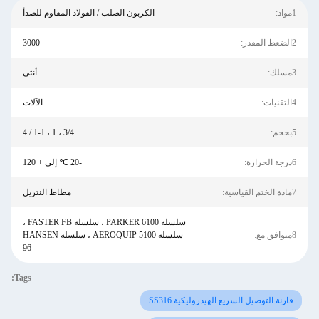
1مواد:
الكربون الصلب / الفولاذ المقاوم للصدأ
2الضغط المقدر:
3000
3مسلك:
أنثى
4التقنيات:
الآلات
5بحجم:
3/4 ، 1 ، 1-1 / 4
6درجة الحرارة:
-20 ℃ إلى + 120
7مادة الختم القياسية:
مطاط النتريل
سلسلة PARKER 6100 ، سلسلة FASTER FB ،
8متوافق مع:
سلسلة AEROQUIP 5100 ، سلسلة HANSEN
96
Tags:
قارنة التوصيل السريع الهيدروليكية SS316