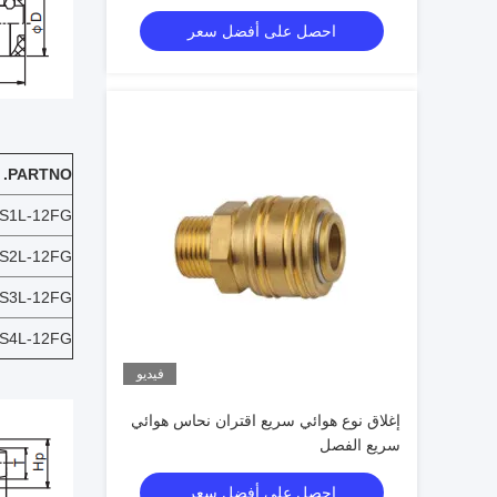
احصل على أفضل سعر
PARTNO.
S1L-12FG
S2L-12FG
S3L-12FG
S4L-12FG
فيديو
إغلاق نوع هوائي سريع اقتران نحاس هوائي
سريع الفصل
احصل على أفضل سعر