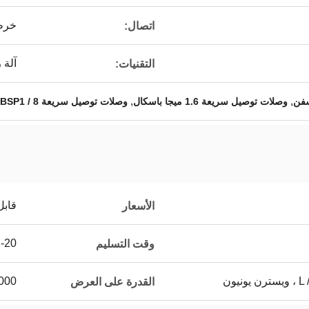
خرط
اتصال:
آلة 
التقنيات:
,
,
سفن
وصلات توصيل سريعة 1.6 ميجا باسكال
وصلات توصيل سريعة BSP1 / 8
قابل
الأسعار
7-20 يوم 
وقت التسليم
يون
5000 ~ 20000 جهاز كمب
القدرة على العرض