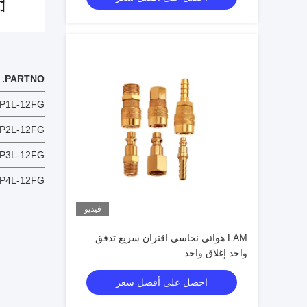
PARTNO.
P1L-12FG
P2L-12FG
P3L-12FG
P4L-12FG
فيديو
LAM هوائي نحاسي اقتران سريع تدفق
واحد إغلاق واحد
احصل على أفضل سعر