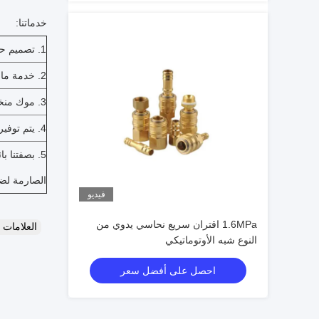
خدماتنا:
1. تصميم حسب الطلب ، OEM متاح.
2. خدمة ما بعد البيع المهنية في الوقت المناسب.
3. موك منخفضة ، الحزمة القياسية ، وسرعة التسليم.
4. يتم توفير خصم خاص وحماية لموزعينا.
5. بصفتنا ب
الصارمة لضم
فيديو
1.6MPa اقتران سريع نحاسي يدوي من
العلامات
النوع شبه الأوتوماتيكي
احصل على أفضل سعر