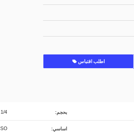
اطلب اقتباس
1/4 "-1/2"
بحجم:
ISO
اساسي: