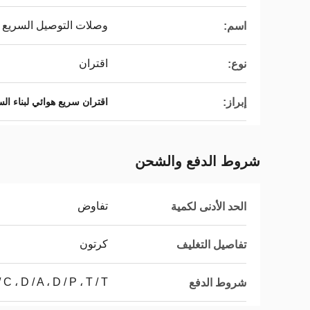
وصلات التوصيل السريع
اسم:
اقتران
نوع:
إبراز:
اقتران سريع هوائي لبناء ال
شروط الدفع والشحن
تفاوض
الحد الأدنى لكمية
كرتون
تفاصيل التغليف
L / C ، D / A ، D / P ، T / T ، ويسترن يون
شروط الدفع