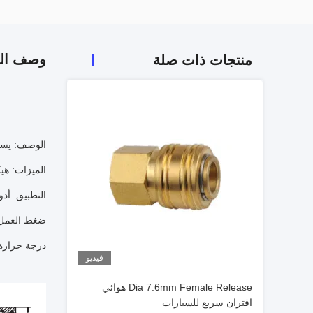
وصف الم
منتجات ذات صلة
الوصف: يست
الميزات: هي
التطبيق: أد
ضغط العمل: 1.5 ميجا با
درجة حرارة العمل: -20 درجة مئ
فيديو
Dia 7.6mm Female Release هوائي
اقتران سريع للسيارات