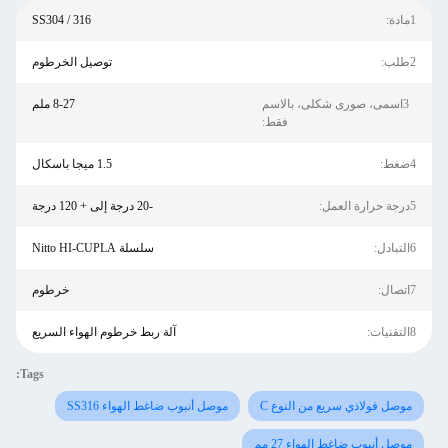
1مادة:
SS304 / 316
2طلب:
توصيل الخرطوم
3اسمى، صورى شكلى، بالاسم
8-27 ملم
فقط:
4ضغط:
1.5 ميجا باسكال
5درجة حرارة العمل:
-20 درجة إلى + 120 درجة
6التبادل:
سلسلة Nitto HI-CUPLA
7اتصال:
خرطوم
8التقنيات:
آلة ربط خرطوم الهواء السريع
Tags:
موصل فولاذي سريع من النوع C
موصل أنبوب ضاغط الهواء SS316
موصل أنبوب ضاغط الهواء 27 مم