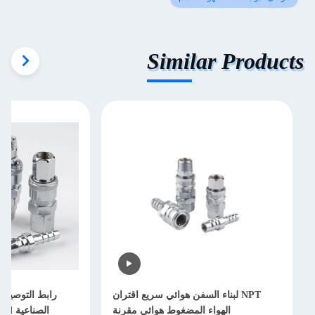
Similar Products
NPT لبناء السفن هوائي سريع اقتران
رابط التوصيل ا
الهواء المضغوط هوائي مقرنة
الصن