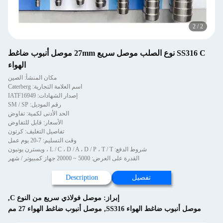
2
/
2
SS316 C نوع الصلب موصل سريع 27mm موصل أنبوب ضاغط
الهواء
مكان المنشأ: الصين
اسم العلامة التجارية: Caterberg
إصدار الشهادات: IATF16949
رقم الموديل: SM / SP
الحد الأدنى لكمية: تفاوض
الأسعار: قابل للتفاوض
تفاصيل التغليف: كرتون
وقت التسليم: 7-20 يوم عمل
شروط الدفع: L / C ، D / A ، D / P ، T / T ، ويسترن يونيون
القدرة على العرض: 5000 ~ 20000 جهاز كمبيوتر / شهر
تفصيل
Description
إبراز:
موصل فولاذي سريع من النوع C
,
موصل أنبوب ضاغط الهواء SS316
,
موصل أنبوب ضاغط الهواء 27 مم