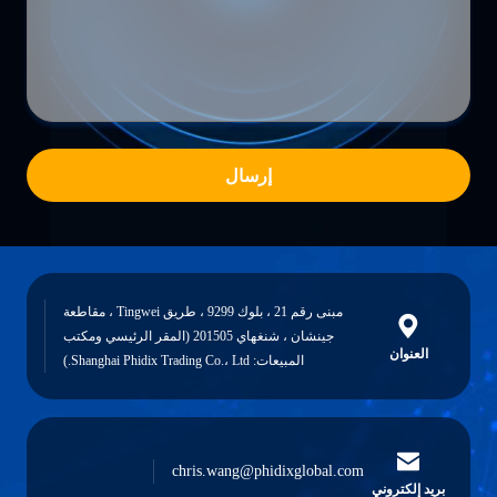
إرسال
مبنى رقم 21 ، بلوك 9299 ، طريق Tingwei ، مقاطعة
جينشان ، شنغهاي 201505 (المقر الرئيسي ومكتب
العنوان
المبيعات: Shanghai Phidix Trading Co.، Ltd.)
chris.wang@phidixglobal.com
بريد إلكتروني