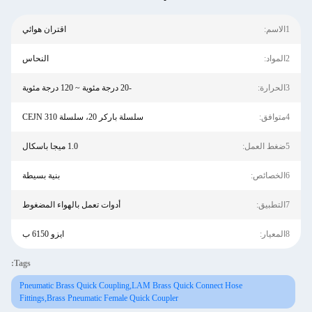
1الاسم:
اقتران هوائي
2المواد:
النحاس
3الحرارة:
-20 درجة مئوية ~ 120 درجة مئوية
4متوافق:
سلسلة باركر 20، سلسلة CEJN 310
5ضغط العمل:
1.0 ميجا باسكال
6الخصائص:
بنية بسيطة
7التطبيق:
أدوات تعمل بالهواء المضغوط
8المعيار:
ايزو 6150 ب
Tags:
Pneumatic Brass Quick Coupling,LAM Brass Quick Connect Hose
Fittings,Brass Pneumatic Female Quick Coupler