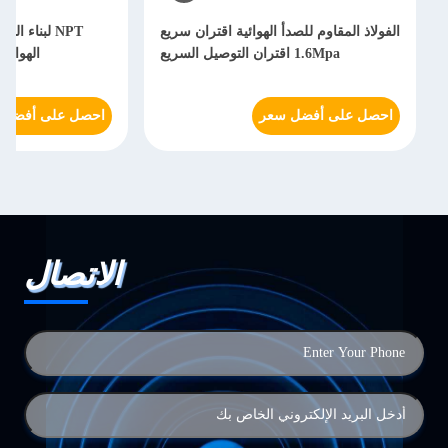
الفولاذ المقاوم للصدأ الهوائية اقتران سريع
NPT لبناء 
1.6Mpa اقتران التوصيل السريع
الهواء 
احصل على أفضل سعر
احصل على أفضل 
الاتصال