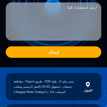
إرسال
مبنى رقم 21 ، بلوك 9299 ، طريق Tingwei ، مقاطعة
جينشان ، شنغهاي 201505 (المقر الرئيسي ومكتب
العنوان
المبيعات: Shanghai Phidix Trading Co.، Ltd.)