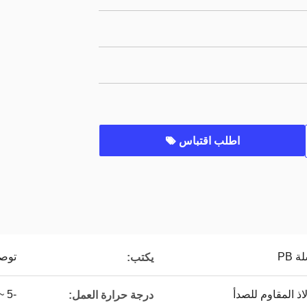
اطلب اقتباس
PB
توص
يكتب:
لاذ المقاوم للصدأ
-5 ~ 60 درجة مئوية
درجة حرارة العمل: