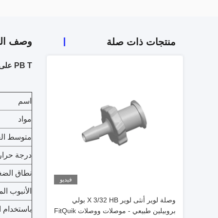
وصف الم
منتجات ذات صلة
PB T على شكل إيجابي تي سريع وصلة هواء موصل هوائي تركيب ذكر الخيط أجزاء هوائية
اسم
مواد
متوسط ​​ال
درجة حرار
نطاق الض
فيديو
الأنبوب ال
وصلة لوير أنثى لوير X 3/32 HB بولي
باستخدام 
بروبيلين طبيعي - موصلات ووصلات FitQuik