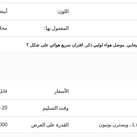
أبي
اللون:
محلا
المعمول بها:
,
,
يجابي
موصل هواء لولبي ذكر
اقتران سريع هوائي على شكل T
قابل
الأسعار
7-20 يوم 
وقت التسليم
يون
5000 ~ 20000 جهاز كمب
القدرة على العرض