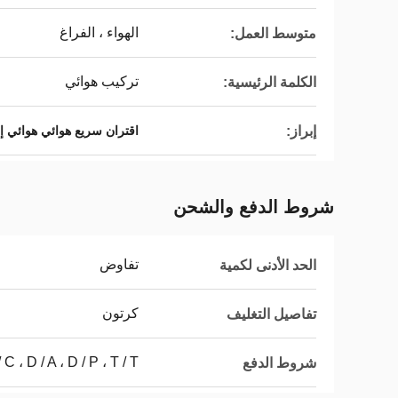
الهواء ، الفراغ
متوسط ​​العمل:
تركيب هوائي
الكلمة الرئيسية:
إبراز:
اقتران سريع هوائي هوائي إ
شروط الدفع والشحن
تفاوض
الحد الأدنى لكمية
كرتون
تفاصيل التغليف
L / C ، D / A ، D / P ، T / T ، ويسترن يون
شروط الدفع