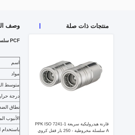
وصف الم
منتجات ذات صلة
PCF سلسلة أنثى خرطوم الموصل الداخلي الخيط التركيبات الهوائية دفع في تركيب موصل خرطوم هوائي
اسم
مواد
متوسط ​​ال
درجة حرار
نطاق الض
الأنبوب ال
قارنة هيدروليكية سريعة PPK ISO 7241-1
باستخدام 
A سلسلة مخروطية - 250 بار قفل كروي