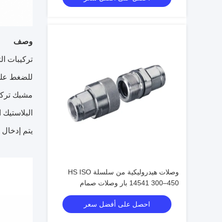
وصف
تركيبات ال
للضغط على 
مشبك تركيب
البلاستيك 
يتم إدخال 
وصلات هيدروليكية من سلسلة HS ISO
14541 300–450 بار وصلات صمام
مخروطي للتوصيل الملولب
احصل على أفضل سعر