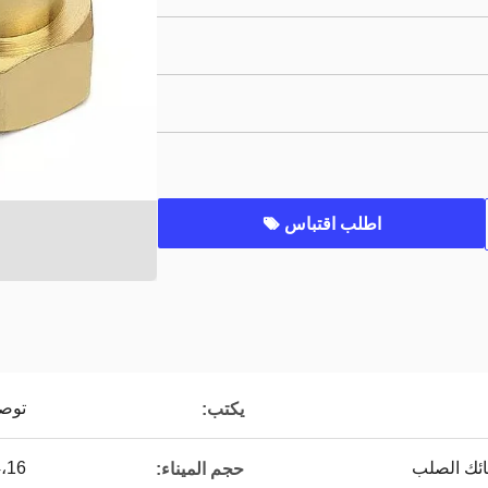
اطلب اقتباس
توص
يكتب:
ائك الصلب
4،16
حجم الميناء: