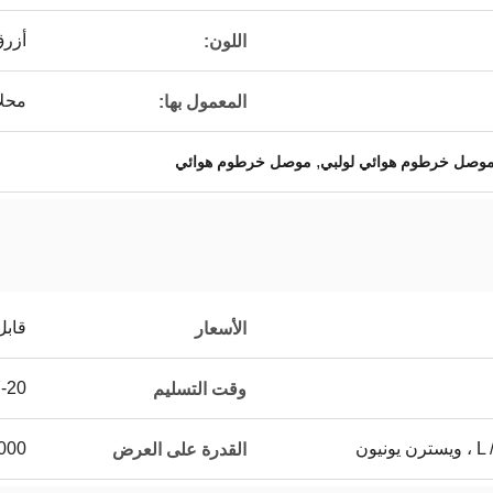
أزر
اللون:
محلا
المعمول بها:
,
وصل خرطوم هوائي لولبي
موصل خرطوم هوائي
قابل
الأسعار
7-20 يوم 
وقت التسليم
يون
5000 ~ 20000 جهاز كمب
القدرة على العرض