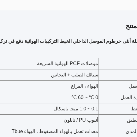
نتج
موصلات PCF الهوائية السريعة
سبائك الصلب + النحاس
عمل
الهواء ، الفراغ
ة العمل
0 ℃ ~ 60 ℃
غط
0.1 ~ 1.0 ميجا باسكال
مطبق
أنبوب PU / نايلون
المدى
معدات تعمل بالهواء المضغوط ، الهواء Tbue