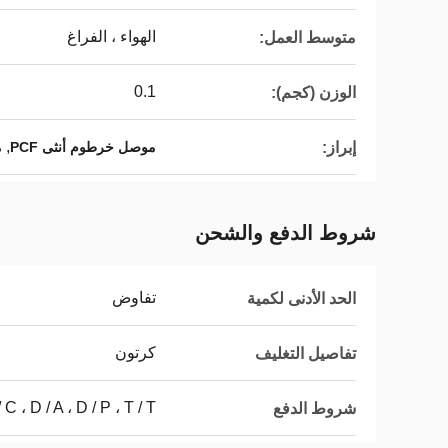
الهواء ، الفراغ
متوسط ​​العمل:
0.1
الوزن (كجم):
,
إبراز:
موصل خرطوم أنثى PCF
م
شروط الدفع والشحن
تفاوض
الحد الأدنى لكمية
كرتون
تفاصيل التغليف
L / C ، D / A ، D / P ، T / T ، ويسترن يون
شروط الدفع