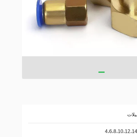
يلات
4،6،8،10،12،1