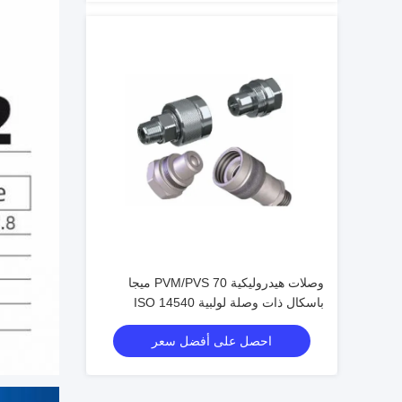
وصلات هيدروليكية PVM/PVS 70 ميجا
باسكال ذات وصلة لولبية ISO 14540
موصلات صمام مخروطي عالي الضغط
احصل على أفضل سعر