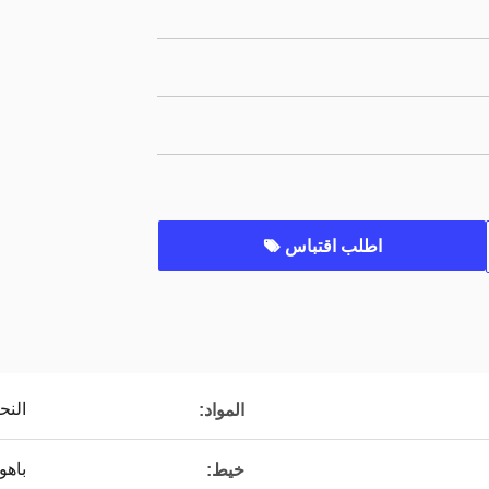
اطلب اقتباس
الن
المواد:
باهو
خيط: