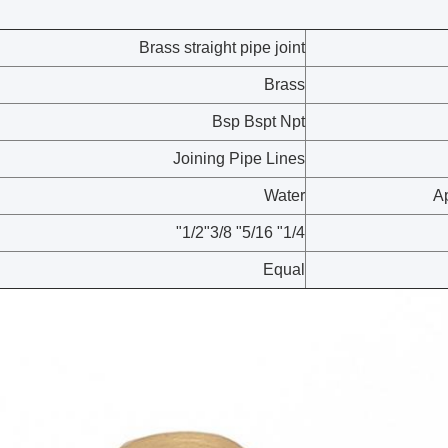
Brass straight pipe joint
Brass
Bsp Bspt Npt
Joining Pipe Lines
Water
Ap
1/4" 5/16" 3/8"1/2"
Equal