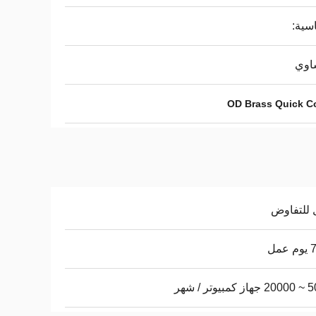
اسية:
اوي
OD Brass Quick C
 للتفاوض
عمل
يوتر / شهر