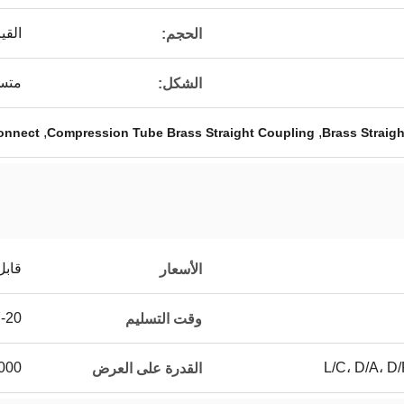
القي
الحجم:
متس
الشكل:
,
,
onnect
Compression Tube Brass Straight Coupling
Brass Straigh
قابل
الأسعار
7-20 يوم 
وقت التسليم
L/C، D/A، D
5000 ~ 20000 جهاز كمب
القدرة على العرض