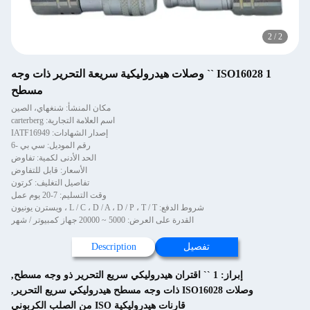
2
/
2
ISO16028 1 `` وصلات هيدروليكية سريعة التحرير ذات وجه
مسطح
مكان المنشأ: شنغهاي، الصين
اسم العلامة التجارية: carterberg
إصدار الشهادات: IATF16949
رقم الموديل: سي بي -6
الحد الأدنى لكمية: تفاوض
الأسعار: قابل للتفاوض
تفاصيل التغليف: كرتون
وقت التسليم: 7-20 يوم عمل
شروط الدفع: L / C ، D / A ، D / P ، T / T ، ويسترن يونيون
القدرة على العرض: 5000 ~ 20000 جهاز كمبيوتر / شهر
تفصيل
Description
إبراز:
1 `` اقتران هيدروليكي سريع التحرير ذو وجه مسطح
,
وصلات ISO16028 ذات وجه مسطح هيدروليكي سريع التحرير
,
قارنات هيدروليكية ISO من الصلب الكربوني