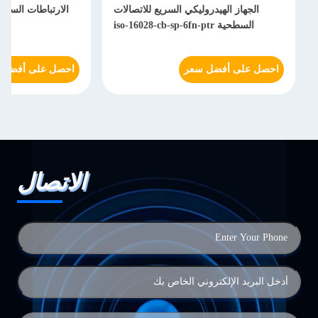
الجهاز الهيدروليكي السريع للاتصالات
الارتباطات السري
السطحية iso-16028-cb-sp-6fn-ptr
ptf
احصل على أفضل سعر
احصل على أفضل 
الاتصال