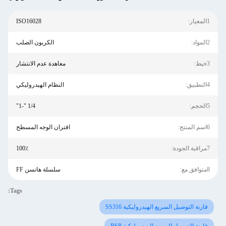
1المعيار:
ISO16028
2المواد:
الكربون الصلب
3خيط:
معاهدة عدم الانتشار
4التطبيق:
النظام الهيدروليكي
5الحجم:
1/4 "-1"
6اسم المنتج:
اقتران الوجه المسطح
7مراقبة الجودة:
100٪
8متوافق مع:
سلسلة هانسن FF
Tags:
قارنة التوصيل السريع الهيدروليكية SS316