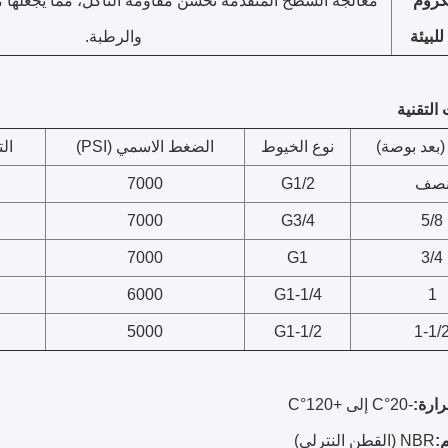
كروم
معالجة السطح المتقدمة تحسن مقاومة التآكل، مما يجعلها من
لبيئة
والرطبة.
التقنية
(بعد بوصة)
نوع الخيوط
الضغط الاسمي (PSI)
الت
صف
G1/2
7000
7000
G3/4
5/8
7000
G1
3/4
6000
G1-1/4
1
5000
G1-1/2
1-1/
رارة:
-20°C إلى +120°C
:
NBR (القطن النترلي)