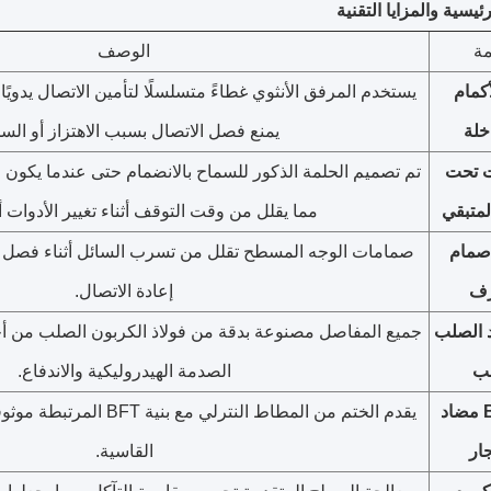
ئيسية والمزايا التقنية
ة
الوصف
كمام
يستخدم المرفق الأنثوي غطاءً متسلسلًا لتأمين الاتصال يدويًا
خلة
يمنع فصل الاتصال بسبب الاهتزاز أو ال
ت تحت
تم تصميم الحلمة الذكور للسماح بالانضمام حتى عندما يكون ا
متبقي
مما يقلل من وقت التوقف أثناء تغيير الأدوات أو
صمام
صمامات الوجه المسطح تقلل من تسرب السائل أثناء فصل وتقل
رف
إعادة الاتصال.
د الصلب
جميع المفاصل مصنوعة بدقة من فولاذ الكربون الصلب من أ
ب
الصدمة الهيدروليكية والاندفاع.
ختم BFT مضاد
يقدم الختم من المطاط النترلي 
جار
القاسية.