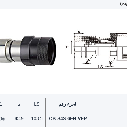
يت)
الجزء رقم
LS
د
1
六角
Φ49
103.5
CB-S4S-6FN-VEP