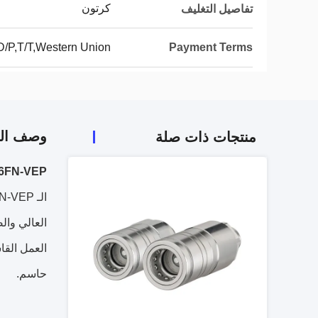
كرتون
تفاصيل التغليف
D/P,T/T,Western Union
Payment Terms
وصف الم
منتجات ذات صلة
CB-SP-6FN-VEP القفل المتسلسل المفلس الوجه ا
العالي وال
العمل القا
حاسم.