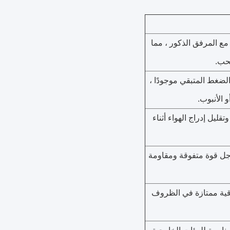
 مع المرفق الذكور ، مما
سحب.
لضغط المتبقي موجودًا ،
 الأنبوب.
يل إدراج الهواء أثناء
جل قوة متفوقة ومقاومة
مع بنية BFT المرتبطة موثوقية ممتازة في الظروف