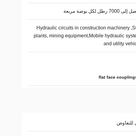
7000 رطل لكل بوصة مربعة
Hydraulic circuits in construction machinery ,S
plants, mining equipment,Mobile hydraulic sys
and utility vehi
flat face coupling
 للتفاوض