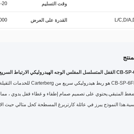
7-20 يوم 
وقت التسليم
L/C,D/A,
5000 ~ 20000 جهاز كمب
القدرة على العرض
نتج
لهيدروليكي الارتباط السريع (كارتربرغ)
الـ CB-SP-6FN-VEP هو ربط هيد
ضغط المتبقي.
يحتوي على تصميم صمام إطفاء و غطاء قفل يدوي ، مم
سية.
هذا النموذج يبرز في عائلة كارتربرغ المسطحة كحل مثالي حيث ال