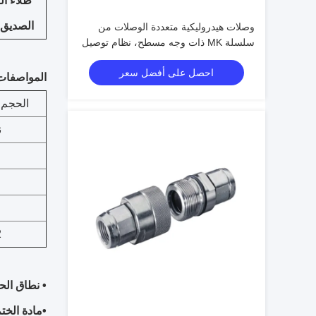
طلاء ال
الصديق ل
وصلات هيدروليكية متعددة الوصلات من
سلسلة MK ذات وجه مسطح، نظام توصيل
سريع بقفل الكامة وفقًا لمعيار ISO
احصل على أفضل سعر
المواصفات 
الحجم 
ن
2
• نطاق الح
•
مادة الختم