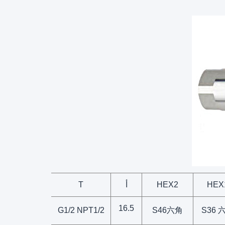
HEX
HEX2
أ
T
16.5
G1/2 NPT1/2
S46六角
S36 