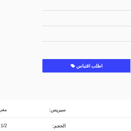
اطلب اقتباس
مقر
سيريس:
1/2 "، 5/8" ، 3/4 "1" ، 1-1/2 "
الحجم: