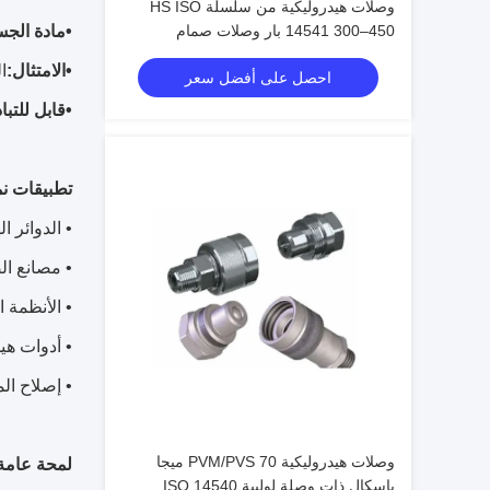
وصلات هيدروليكية من سلسلة HS ISO
14541 300–450 بار وصلات صمام
•
مادة الجس
مخروطي للتوصيل الملولب
•
الامتثال:
الـ 8
احصل على أفضل سعر
•
قابل للتبا
تطبيقات ن
• الدوائر 
• مصانع ال
• الأنظمة ا
• أدوات هي
• إصلاح ال
وصلات هيدروليكية PVM/PVS 70 ميجا
لمحة عامة 
باسكال ذات وصلة لولبية ISO 14540