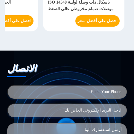
باسكال ذات وصلة لولبية ISO 14540
الخيوط s-3fn-wa56000
موصلات صمام مخروطي عالي الضغط
احصل على أفضل سعر
احصل على أفضل 
الاتصال