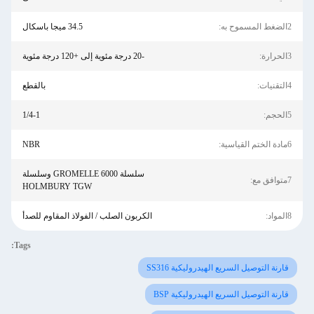
2الضغط المسموح به:
34.5 ميجا باسكال
3الحرارة:
-20 درجة مئوية إلى +120 درجة مئوية
4التقنيات:
بالقطع
5الحجم:
1/4-1
6مادة الختم القياسية:
NBR
سلسلة GROMELLE 6000 وسلسلة
7متوافق مع:
HOLMBURY TGW
8المواد:
الكربون الصلب / الفولاذ المقاوم للصدأ
Tags:
قارنة التوصيل السريع الهيدروليكية SS316
قارنة التوصيل السريع الهيدروليكية BSP