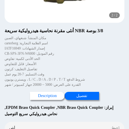
2
/
2
3/8 بوصة NBR أنثى مقرنة نحاسية هيدروليكية سريعة
مكان المنشأ: شنغهاي، الصين
اسم العلامة التجارية: carterberg
إصدار الشهادات: IATF16949
رقم الموديل: CB-SPS-3FN-W6000
الحد الأدنى لكمية: تفاوض
الأسعار: قابل للتفاوض
تفاصيل التغليف: كرتون
وقت التسليم: 7-20 يوم عمل
شروط الدفع: L / C ، D / A ، D / P ، T / T ، ويسترن يونيون
القدرة على العرض: 5000 ~ 20000 جهاز كمبيوتر / شهر
تفصيل
Description
إبراز:
NBR Brass Quick Coupler
,
EPDM Brass Quick Coupler
,
نحاس هيدروليكي سريع التوصيل
1خيط:
أنثى