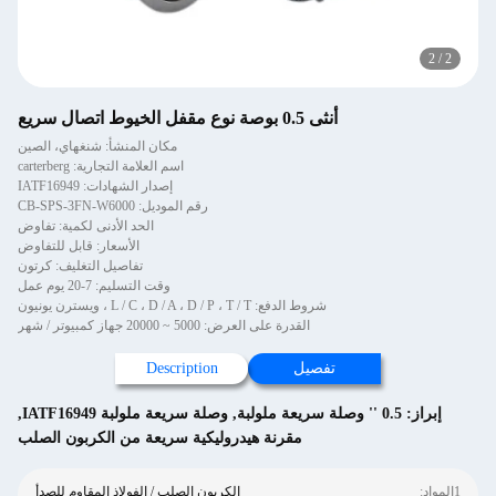
2
/
2
أنثى 0.5 بوصة نوع مقفل الخيوط اتصال سريع
مكان المنشأ: شنغهاي، الصين
اسم العلامة التجارية: carterberg
إصدار الشهادات: IATF16949
رقم الموديل: CB-SPS-3FN-W6000
الحد الأدنى لكمية: تفاوض
الأسعار: قابل للتفاوض
تفاصيل التغليف: كرتون
وقت التسليم: 7-20 يوم عمل
شروط الدفع: L / C ، D / A ، D / P ، T / T ، ويسترن يونيون
القدرة على العرض: 5000 ~ 20000 جهاز كمبيوتر / شهر
تفصيل
Description
إبراز:
0.5 '' وصلة سريعة ملولبة
,
وصلة سريعة ملولبة IATF16949
,
مقرنة هيدروليكية سريعة من الكربون الصلب
1المواد:
الكربون الصلب / الفولاذ المقاوم للصدأ