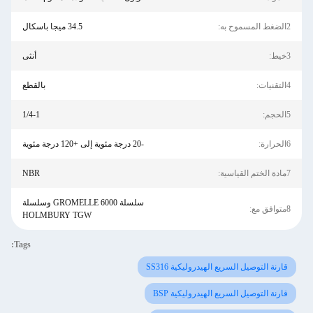
2الضغط المسموح به:
34.5 ميجا باسكال
3خيط:
أنثى
4التقنيات:
بالقطع
5الحجم:
1/4-1
6الحرارة:
-20 درجة مئوية إلى +120 درجة مئوية
7مادة الختم القياسية:
NBR
سلسلة GROMELLE 6000 وسلسلة
8متوافق مع:
HOLMBURY TGW
Tags:
قارنة التوصيل السريع الهيدروليكية SS316
قارنة التوصيل السريع الهيدروليكية BSP