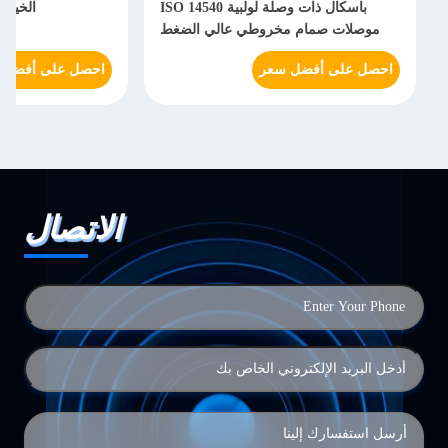
باسكال ذات وصلة لولبية ISO 14540
الخيوط s-3fn-wa56000
موصلات صمام مخروطي عالي الضغط
احصل على أفضل سعر
احصل على أفضل 
الاتصال