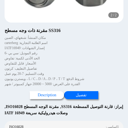
2
/
2
SS316 مقرنة ذات وجه مسطح
مكان المنشأ: شنغهاي، الصين
اسم العلامة التجارية: carterberg
إصدار الشهادات: IATF16949
رقم الموديل: سي بي -6
الحد الأدنى لكمية: تفاوض
الأسعار: قابل للتفاوض
تفاصيل التغليف: كرتون
وقت التسليم: 7-20 يوم عمل
شروط الدفع: L / C ، D / A ، D / P ، T / T ، ويسترن يونيون
القدرة على العرض: 5000 ~ 20000 جهاز كمبيوتر / شهر
تفصيل
Description
إبراز:
قارنة التوصيل المسطحة SS316
,
مقرنة الوجه المسطح ISO16028
,
وصلات هيدروليكية سريعة IATF 16949
1اساسي:
ISO16028