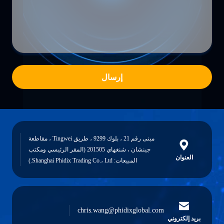
إرسال
مبنى رقم 21 ، بلوك 9299 ، طريق Tingwei ، مقاطعة
جينشان ، شنغهاي 201505 (المقر الرئيسي ومكتب
العنوان
المبيعات: Shanghai Phidix Trading Co.، Ltd.)
chris.wang@phidixglobal.com
بريد إلكتروني