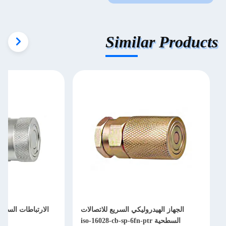
Similar Products
الجهاز الهيدروليكي السريع للاتصالات
الارتباطات السري
السطحية iso-16028-cb-sp-6fn-ptr
ptf