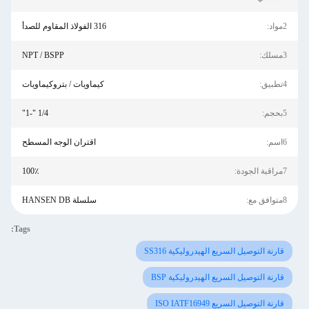
2مواد:
316 الفولاذ المقاوم للصدأ
3مسلك:
NPT / BSPP
4تطبيق:
كيماويات / بتروكيماويات
5بحجم:
1/4 "-1"
6اسم:
اقتران الوجه المسطح
7مراقبة الجودة:
100٪
8متوافق مع:
سلسلة HANSEN DB
Tags:
قارنة التوصيل السريع الهيدروليكية SS316
قارنة التوصيل السريع الهيدروليكية BSP
قارنة التوصيل السريع ISO IATF16949