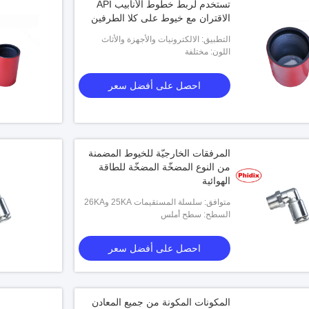
تستخدم لربط خطوط الأنابيب API
الاقتران مع خيوط على كلا الطرفين
التطبيق: الالكترونيات والأجهزة والأثاث
اللون: مختلفة
احصل على أفضل سعر
المرفقات الخارجيّة للخيوط المضمنة
من النوع المضخّة المضخّة للطاقة
الهوائية
متوافق: سلسلة المستقيمات 25KA و26KA
السطح: سطح أملس
احصل على أفضل سعر
المكونات المكونة من جميع المعادن