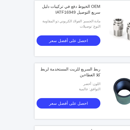
OEM الخيوط دفع في تركيبات دليل
سريع التوصيل IATF16949
مادة الجسم: الفولاذ الكربوني ذو المقاومة
النوع: توصيلات
العالية مع طبقة ثلاثية القيمة من الزنك
احصل على أفضل سعر
ربط السريع للزيت المستخدمة لربط
كلا الغطاءين
اللون: أخضر
التوافق: عالمية
احصل على أفضل سعر