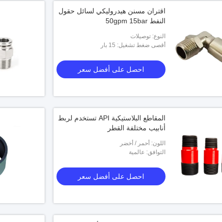
اقتران مسنن هيدروليكي لسائل حقول
النفط 50gpm 15bar
النوع: توصيلات
أقصى ضغط تشغيل: 15 بار
احصل على أفضل سعر
المقاطع البلاستيكية API تستخدم لربط
أنابيب مختلفة القطر
اللون: أحمر / أخضر
التوافق: عالمية
احصل على أفضل سعر