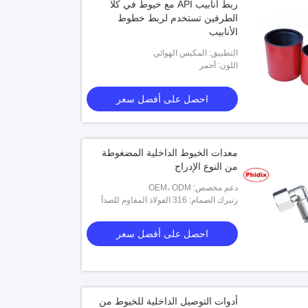
ربط أنابيب API مع خيوط في كلا
الطرفين تستخدم لربط خطوط
الأنابيب
التطبيق: المكبس الهوائي
اللون: أحمر
احصل على أفضل سعر
معدات الخيوط الداخلية المضغوطة
من النوع الإدراج
دعم مخصص: OEM، ODM
زنبرك الصمام: 316 الفولاذ المقاوم للصدأ
احصل على أفضل سعر
أدوات التوصيل الداخلية للخيوط من