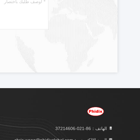
الهاتف：86-021-37214606