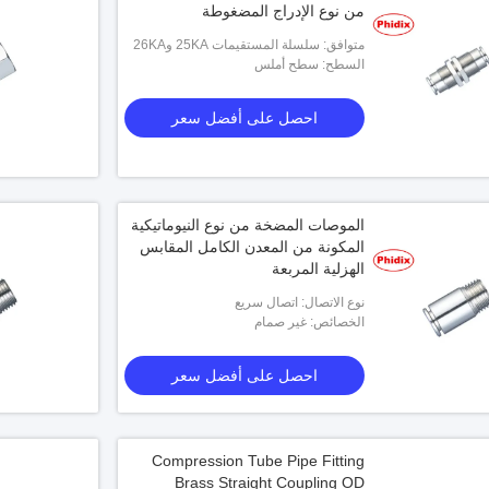
من نوع الإدراج المضغوطة
متوافق: سلسلة المستقيمات 25KA و26KA
السطح: سطح أملس
احصل على أفضل سعر
الموصات المضخة من نوع النيوماتيكية
المكونة من المعدن الكامل المقابس
الهزلية المربعة
نوع الاتصال: اتصال سريع
الخصائص: غير صمام
احصل على أفضل سعر
Compression Tube Pipe Fitting
Brass Straight Coupling OD