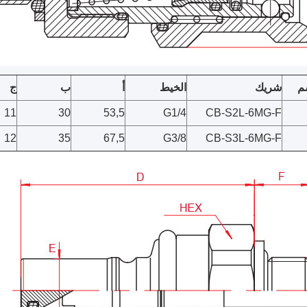
م
شريك
الخيط
أ
ب
ج
11
30
53,5
G1/4
CB-S2L-6MG-F
12
35
67,5
G3/8
CB-S3L-6MG-F