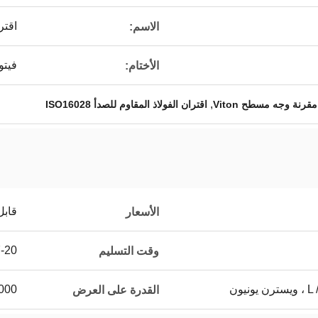
اقتر
الاسم:
فيتو
الأختام:
,
مقرنة وجه مسطح Viton
اقتران الفولاذ المقاوم للصدأ ISO16028
قابل
الأسعار
7-20 يوم 
وقت التسليم
يون
5000 ~ 20000 جهاز كمب
القدرة على العرض