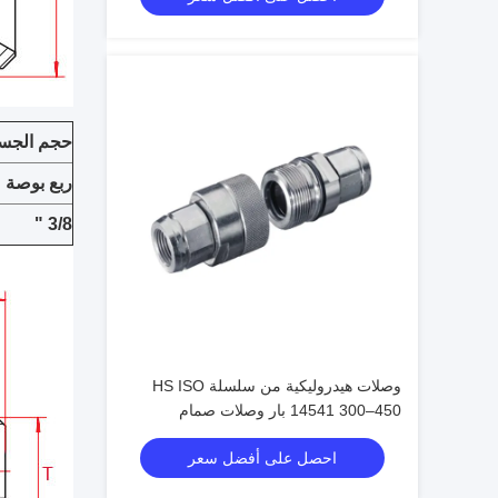
حجم الجس
ربع بوصة
3/8 "
وصلات هيدروليكية من سلسلة HS ISO
14541 300–450 بار وصلات صمام
مخروطي للتوصيل الملولب
احصل على أفضل سعر