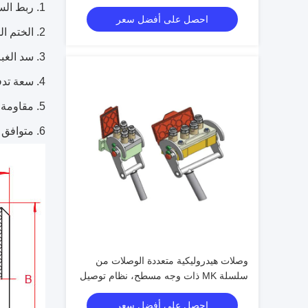
فولاذي للآلات الثقيلة
ربط الس
احصل على أفضل سعر
الختم ال
سد الغب
سعة تدف
مقاومة 
متوافق م
وصلات هيدروليكية متعددة الوصلات من
سلسلة MK ذات وجه مسطح، نظام توصيل
سريع بقفل الكامة وفقًا لمعيار ISO
احصل على أفضل سعر