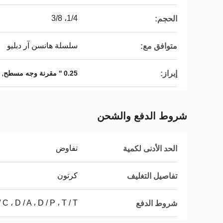
1/4، 3/8
الحجم:
سلسلة هانسن آر دبليو
متوافق مع:
,
إبراز:
0.25 '' مقرنة وجه مسطح
شروط الدفع والشحن
تفاوض
الحد الأدنى لكمية
كرتون
تفاصيل التغليف
L / C ، D / A ، D / P ، T / T ، ويسترن يون
شروط الدفع