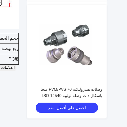
حجم الجس
ربع بوصة
3/8 "
العلامات
وصلات هيدروليكية PVM/PVS 70 ميجا
باسكال ذات وصلة لولبية ISO 14540
موصلات صمام مخروطي عالي الضغط
احصل على أفضل سعر