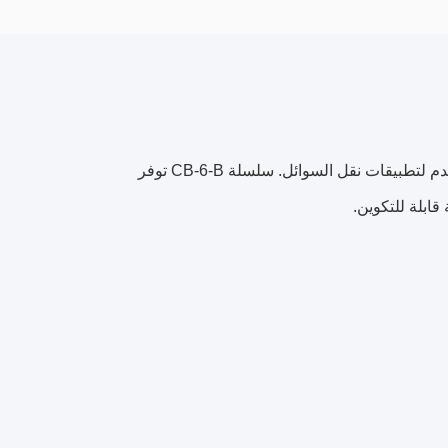
ربط الفولاذ المقاوم للصدأ من سلسلة CB-6-B هو ربط مسطح / كسر جاف يستخدم لتطبيقات نقل السوائل. سلسلة CB-6-B توفر
قابلة للتكوين.