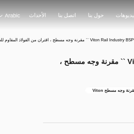
يديوهات
حول بنا
اتصل بنا
الأحداث
Arabic
Viton Rail  `` مقرنة وجه مسطح ، اقتران من الفولاذ المقاوم للصدأ
Viton Rail Industry BSPP 0.25 `` مقرنة وجه مسطح ،
رنة وجه مسطح Viton