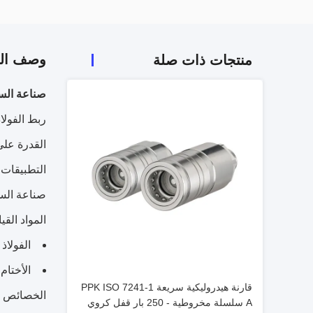
وصف الم
منتجات ذات صلة
صناعة السك
القدرة على
التطبيقات
صناعة السك
المواد القي
الفولاذ
الأختام
قارنة هيدروليكية سريعة PPK ISO 7241-1
الخصائص
A سلسلة مخروطية - 250 بار قفل كروي