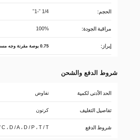
1/4 "-1"
الحجم:
100%
مراقبة الجودة:
إبراز:
0.75 بوصة مقرنة وجه مسطح
شروط الدفع والشحن
تفاوض
الحد الأدنى لكمية
كرتون
تفاصيل التغليف
L / C ، D / A ، D / P ، T / T ، ويسترن يون
شروط الدفع