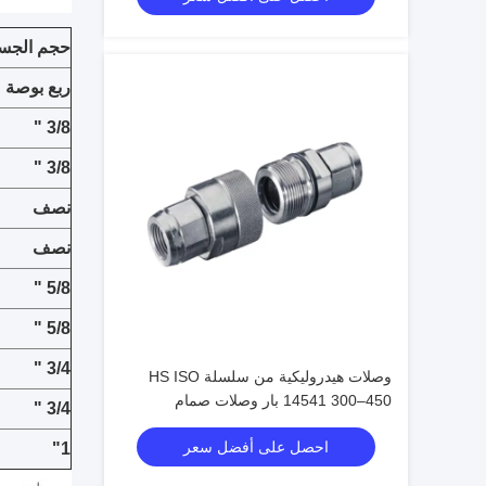
حجم الجس
ربع بوصة
3/8 "
3/8 "
نصف
نصف
5/8 "
5/8 "
3/4 "
وصلات هيدروليكية من سلسلة HS ISO
14541 300–450 بار وصلات صمام
3/4 "
مخروطي للتوصيل الملولب
احصل على أفضل سعر
1"