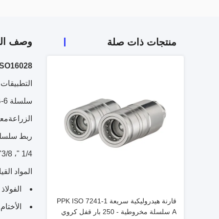
وصف الم
منتجات ذات صلة
ISO16028 الجهاز الهيدروليكي الصلب الموحد الم
التطبيقات
الزراعةمعد
1/4 "، 3/8" ، 1/2 "، 5/8" ، 3/4 "و 1 ".
المواد القي
الفولاذ
قارنة هيدروليكية سريعة PPK ISO 7241-1
الأختام: ، Viton، EPDM
A سلسلة مخروطية - 250 بار قفل كروي