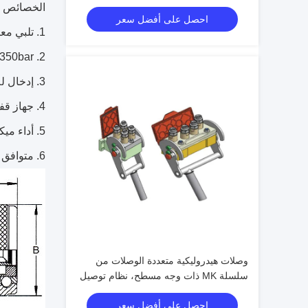
فولاذي للآلات الثقيلة
الخصائص
احصل على أفضل سعر
تلبي معيار 028
5075psi/350bar ضغط تشغيل أقص
إدخال ل
جهاز قف
أداء ميك
متوافق م
وصلات هيدروليكية متعددة الوصلات من
سلسلة MK ذات وجه مسطح، نظام توصيل
سريع بقفل الكامة وفقًا لمعيار ISO
احصل على أفضل سعر