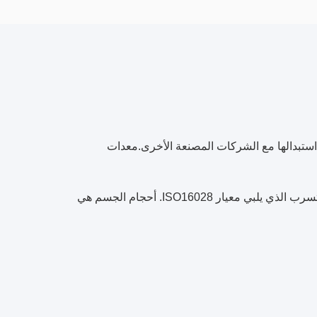
مكن استبدالها مع الشركات المصنعة الأخرى.معدات
ربط سلسلة CB-6 هو ربط هيدروليكي مع قطع جاف مسطح أو الحد الأدنى من التسرب الذي يلبي معيار ISO16028. أحجام الجسم هي