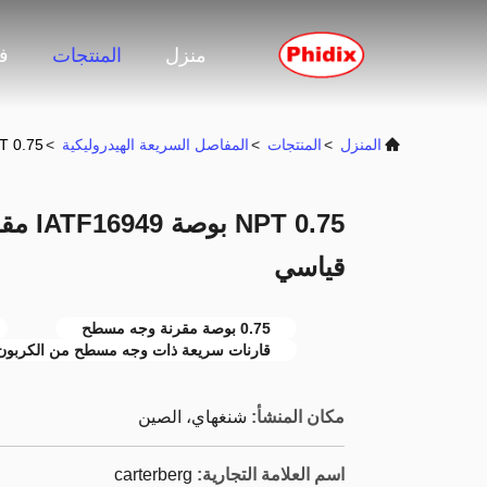
منزل
المنتجات
ف
المنزل
>
المنتجات
>
المفاصل السريعة الهيدروليكية
>
NPT 0.75 بوصة IATF16949 مقرنة ذات وجه
T 0.75
قياسي
0.75 بوصة مقرنة وجه مسطح
قارنات سريعة ذات وجه مسطح من الكربون
مكان المنشأ:
شنغهاي، الصين
اسم العلامة التجارية:
carterberg