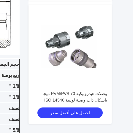
حجم الجس
ربع بوصة
3/8 "
وصلات هيدروليكية PVM/PVS 70 ميجا
3/8 "
باسكال ذات وصلة لولبية ISO 14540
موصلات صمام مخروطي عالي الضغط
نصف
احصل على أفضل سعر
نصف
5/8 "