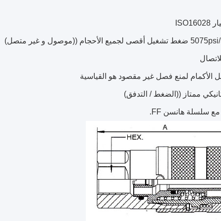
ISO16
ى لجميع الأحجام ((موصول و غير متصل)
لاتصال
ل الأكمام لمنع فصل غير مقصود هو القياسية
انيكي ممتاز ((الضغط / التدفق)
ع سلسلة هانسن FF.