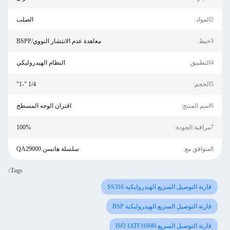
2المواد:
الصلب
3خيط:
معاهدة عدم الانتشار النووي/BSPP
4التطبيق:
النظام الهيدروليكي
5الحجم:
1/4 "-1"
6اسم المنتج:
اقتران الوجه المسطح
7مراقبة الجودة:
100%
8متوافق مع:
سلسلة هانسن QA29000
Tags:
قارنة التوصيل السريع الهيدروليكية SS316
قارنة التوصيل السريع الهيدروليكية BSP
قارنة التوصيل السريع ISO IATF16949