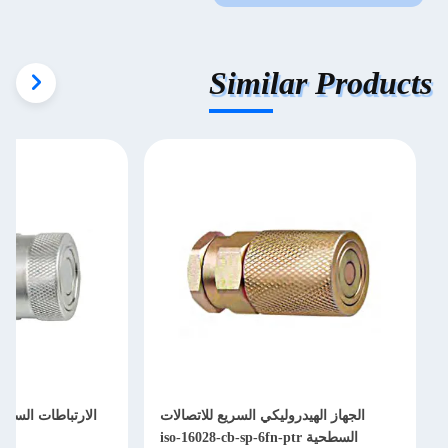
Similar Products
الجهاز الهيدروليكي السريع للاتصالات
الارتباطات السري
السطحية iso-16028-cb-sp-6fn-ptr
ptf