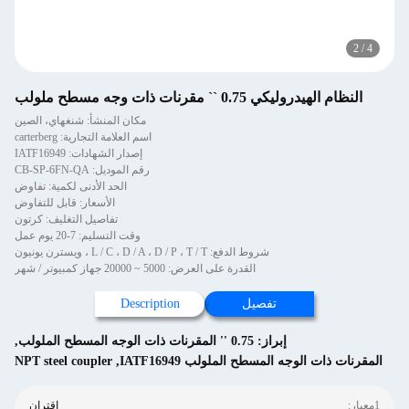
2
/
4
النظام الهيدروليكي 0.75 `` مقرنات ذات وجه مسطح ملولب
مكان المنشأ: شنغهاي، الصين
اسم العلامة التجارية: carterberg
إصدار الشهادات: IATF16949
رقم الموديل: CB-SP-6FN-QA
الحد الأدنى لكمية: تفاوض
الأسعار: قابل للتفاوض
تفاصيل التغليف: كرتون
وقت التسليم: 7-20 يوم عمل
شروط الدفع: L / C ، D / A ، D / P ، T / T ، ويسترن يونيون
القدرة على العرض: 5000 ~ 20000 جهاز كمبيوتر / شهر
تفصيل
Description
إبراز:
0.75 '' المقرنات ذات الوجه المسطح الملولب
,
المقرنات ذات الوجه المسطح الملولب IATF16949
,
NPT steel coupler
1معيار:
اقتران