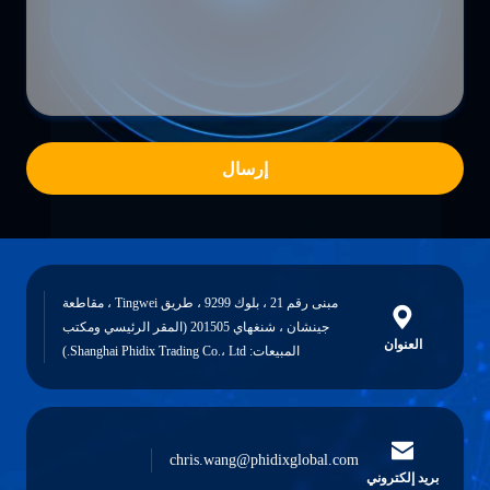
إرسال
مبنى رقم 21 ، بلوك 9299 ، طريق Tingwei ، مقاطعة
جينشان ، شنغهاي 201505 (المقر الرئيسي ومكتب
العنوان
المبيعات: Shanghai Phidix Trading Co.، Ltd.)
chris.wang@phidixglobal.com
بريد إلكتروني