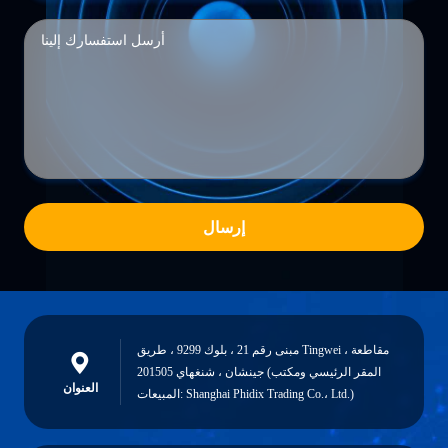
إرسال
مبنى رقم 21 ، بلوك 9299 ، طريق Tingwei ، مقاطعة
جينشان ، شنغهاي 201505 (المقر الرئيسي ومكتب
العنوان
المبيعات: Shanghai Phidix Trading Co.، Ltd.)