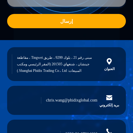
إرسال
مبنى رقم 21 ، بلوك 9299 ، طريق Tingwei ، مقاطعة
جينشان ، شنغهاي 201505 (المقر الرئيسي ومكتب
العنوان
المبيعات: Shanghai Phidix Trading Co.، Ltd.)
chris.wang@phidixglobal.com
بريد إلكتروني