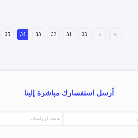
35
34
33
32
31
30
أرسل استفسارك مباشرة إلينا