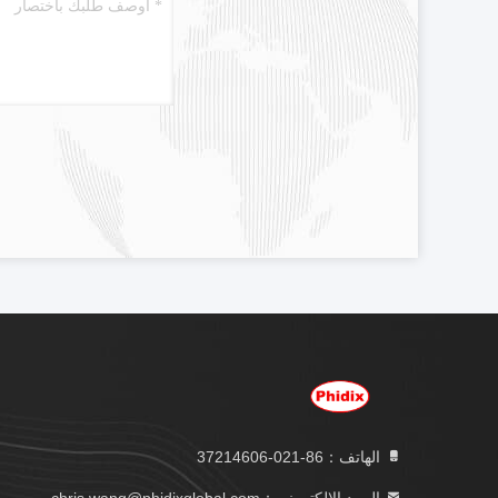
الهاتف：86-021-37214606