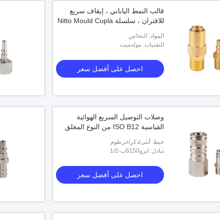
قالب النمط الياباني ، إيقاف سريع
للاقتران ، سلسلة Nitto Mould Cupla
المواد: النحاس
التقنيات: مولدميت
احصل على أفضل سعر
وصلات التوصيل السريع الهوائية
القياسية ISO B12 من النوع المغلق
خيط: أنثى/ذكر/خرطوم
تبادل: ايزو6150ب-1/2
احصل على أفضل سعر