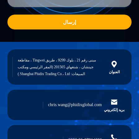
إرسال
مبنى رقم 21 ، بلوك 9299 ، طريق Tingwei ، مقاطعة
جينشان ، شنغهاي 201505 (المقر الرئيسي ومكتب
العنوان
المبيعات: Shanghai Phidix Trading Co.، Ltd.)
chris.wang@phidixglobal.com
بريد إلكتروني